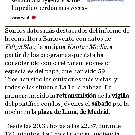
señalar a la Iglesia: «Nadie
ha pedido perdón más veces»
Jorge Aznal
Son los datos más destacados del informe de
la consultora Barlovento con datos de
Fifty5Blue
, la antigua
Kantar Media
, a
partir de los programas que ésta ha
considerado como retransmisiones o
especiales del papa, que han sido 59.
Tres han sido las emisiones más vistas, y
todas ellas sitúan a
La 1
a la cabeza. La
primera ha sido la
retransmisión
de la
vigilia
del pontífice con los jóvenes el
sábado
por la
noche en la
plaza de Lima, de Madrid
.
Desde las 20.35 horas a las 22.37, durante
122 minutos,
La 1
ha situado su audiencia