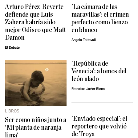
Arturo Pérez-Reverte
'La cámara de las
defiende que Luis
maravillas': el crimen
Zahera habría sido
perfecto como lienzo
mejor Odiseo que Matt
en blanco
Damon
Ángela Taltavull
El Debate
'República de
Venecia': a lomos del
león alado
Francisco Javier Elena
LIBROS
'Enviado especial': el
Ser como niños junto a
reportero que volvió
'Mi planta de naranja
de Troya
lima'