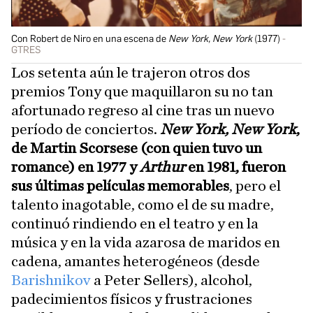
Con Robert de Niro en una escena de
New York, New York
(1977)
GTRES
Los setenta aún le trajeron otros dos
premios Tony que maquillaron su no tan
afortunado regreso al cine tras un nuevo
período de conciertos.
New York, New York
,
de Martin Scorsese (con quien tuvo un
romance) en 1977 y
Arthur
en 1981, fueron
sus últimas películas memorables
, pero el
talento inagotable, como el de su madre,
continuó rindiendo en el teatro y en la
música y en la vida azarosa de maridos en
cadena, amantes heterogéneos (desde
Barishnikov
a Peter Sellers), alcohol,
padecimientos físicos y frustraciones