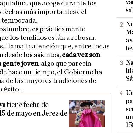
va
apitalina, que acoge durante los
sa
s fechas más importantes del
a temporada.
Nu
costumbre, es prácticamente
Ma
ue los tendidos están a rebosar.
a 
s, llama la atención que, entre todas
le
 desde los asientos,
cada vez son
Na
a gente joven
, algo que parecía
hi
de hace un tiempo, el Gobierno ha
Sá
a de las mayores tradiciones de
 éxito–.
Un
pa
ya tiene fecha de
se
 15 de mayo en Jerez de
un
15