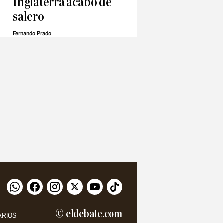
Inglaterra acabó de
salero
Fernando Prado
© eldebate.com
ARIOS