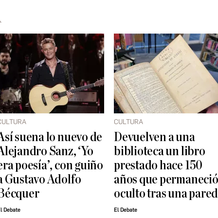
A
CULTURA
CULTURA
Así suena lo nuevo de
Devuelven a una
Alejandro Sanz, ‘Yo
biblioteca un libro
era poesía’, con guiño
prestado hace 150
a Gustavo Adolfo
años que permaneci
Bécquer
oculto tras una pare
l Debate
El Debate