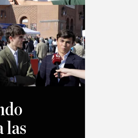
endo
 las