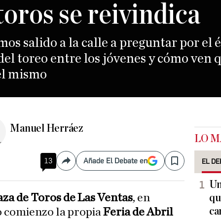
toros se reivindica
s salido a la calle a preguntar por el é
el toreo entre los jóvenes y cómo ven 
el mismo
Manuel Herráez
LO M
13
Añade El Debate en
EL DE
Compartir
Save
Un
aza de Toros de Las Ventas
, en
qu
ca
do comienzo la propia
Feria de Abril