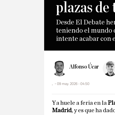
plazas de 
Desde El Debate hemo
teniendo el mundo d
intente acabar con 
Alfonso Úcar
,
09 may. 2026 - 04:50
Ya huele a feria en la
Pl
Madrid
, y es que ha da