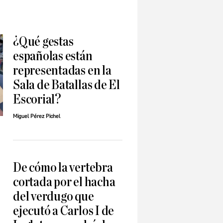
¿Qué gestas
españolas están
representadas en la
Sala de Batallas de El
Escorial?
Miguel Pérez Pichel
De cómo la vertebra
cortada por el hacha
ó
del verdugo que
d
ejecutó a Carlos I de