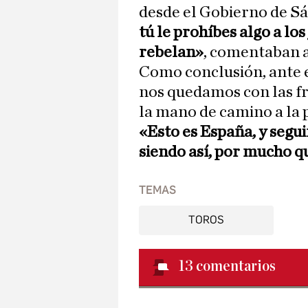
desde el Gobierno de Sá
tú le prohíbes algo a lo
rebelan»
, comentaban a
Como conclusión, ante es
nos quedamos con las fr
la mano de camino a la p
«Esto es España, y segui
siendo así, por mucho qu
TEMAS
TOROS
13
comentarios