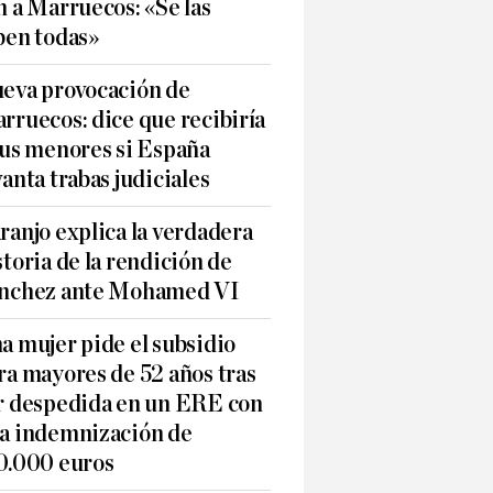
n a Marruecos: «Se las
ben todas»
eva provocación de
rruecos: dice que recibiría
sus menores si España
vanta trabas judiciales
ranjo explica la verdadera
storia de la rendición de
nchez ante Mohamed VI
a mujer pide el subsidio
ra mayores de 52 años tras
r despedida en un ERE con
a indemnización de
0.000 euros