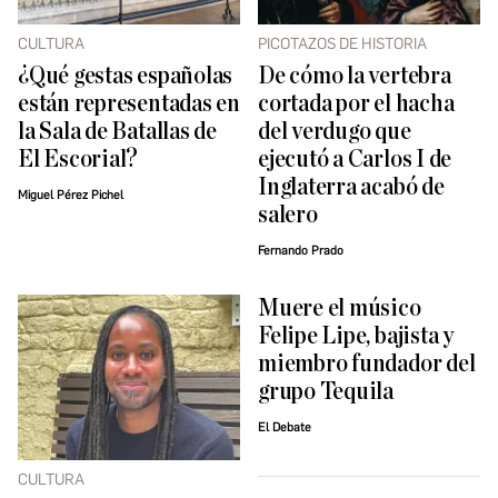
CULTURA
PICOTAZOS DE HISTORIA
¿Qué gestas españolas
De cómo la vertebra
están representadas en
cortada por el hacha
la Sala de Batallas de
del verdugo que
El Escorial?
ejecutó a Carlos I de
Inglaterra acabó de
Miguel Pérez Pichel
salero
Fernando Prado
Muere el músico
Felipe Lipe, bajista y
miembro fundador del
grupo Tequila
El Debate
CULTURA