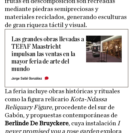
frutas en descomposición son recreadas
mediante piedras semipreciosas y
materiales reciclados, generando esculturas
de gran riqueza táctil y visual.
Las grandes obras llevadas a
TEFAF Maastricht
impulsan las ventas en la
mayor feria de arte del
mundo
Jorge Sallé González
La feria incluye obras históricas y rituales
como la figura relicario
Kota-Ndassa
Reliquary Figure
, procedente del sur de
Gabón, y propuestas contemporáneas de
Berlinde De Bruyckere
, cuya instalación
I
never promised you a rose garden
explora