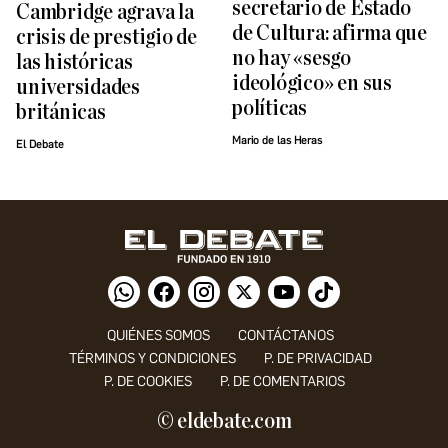
secretario de Estado
Cambridge agrava la
de Cultura: afirma que
crisis de prestigio de
no hay «sesgo
las históricas
ideológico» en sus
universidades
políticas
británicas
Mario de las Heras
El Debate
QUIÉNES SOMOS
CONTÁCTANOS
TÉRMINOS Y CONDICIONES
P. DE PRIVACIDAD
P. DE COOKIES
P. DE COMENTARIOS
© eldebate.com