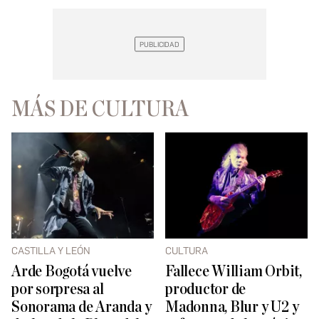
MÁS DE CULTURA
CASTILLA Y LEÓN
CULTURA
Arde Bogotá vuelve
Fallece William Orbit,
por sorpresa al
productor de
Sonorama de Aranda y
Madonna, Blur y U2 y