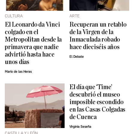
CULTURA
ARTE
El Leonardo da Vinci
Recuperan un retablo
colgado en el
de la Virgen de la
Metropolitan desde la
Inmaculada robado
primavera que nadie
hace dieciséis años
advirtió hasta hace
El Debate
unos días
Mario de las Heras
El día que ‘Time’
descubrió el museo
imposible escondido
en las Casas Colgadas
de Cuenca
Virginia Seseña
CASTILLA Y LEÓN