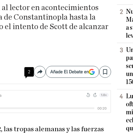
 al lector en acontecimientos
Nu
a de Constantinopla hasta la
Ma
 el intento de Scott de alcanzar
a 
le
Un
pa
se
2
Añade El Debate en
un
Compartir
Save
15
Lu
of
mi
ec
qu
, las tropas alemanas y las fuerzas