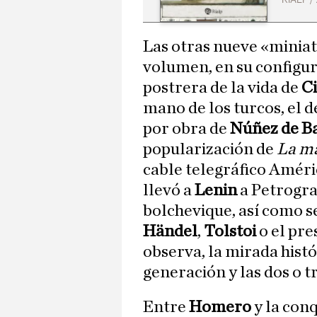
Las otras nueve «miniat
volumen, en su configura
postrera de la vida de
C
mano de los turcos, el 
por obra de
Núñez de B
popularización de
La ma
cable telegráfico Améric
llevó a
Lenin
a Petrogra
bolchevique, así como 
Händel
,
Tolstoi
o el pre
observa, la mirada histó
generación y las dos o t
Entre
Homero
y la conq