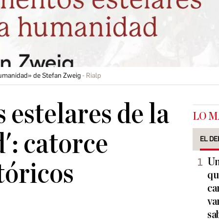
humanidad» de Stefan Zweig
Rialp
estelares de la
LO M
: catorce
EL DE
Un
tóricos
qu
ca
va
sa