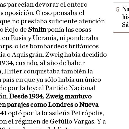
s parecían devorar el entero
Na
s oposición. O eso pensaba el
hi
, que no prestaba suficiente atención
Sá
o Rojo de
Stalin
ponía las cosas
t en Rusia y Ucrania, ni ponderaba
Korps, o los bombardeos británicos
a o Aquisgrán. Zweig había decidido
1934, cuando, al año de haber
a, Hitler conquistaba también la
 país en que ya sólo había un único
do por la ley: el Partido Nacional
án.
Desde 1934, Zweig mantuvo
 en parajes como Londres o Nueva
941 optó por la brasileña Petrópolis,
n el régimen de Getúlio Vargas. Y a