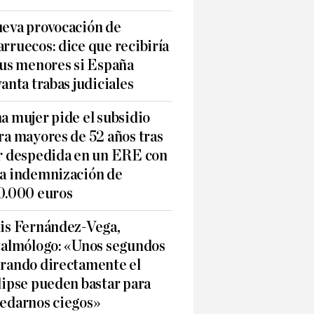
eva provocación de
rruecos: dice que recibiría
sus menores si España
vanta trabas judiciales
a mujer pide el subsidio
ra mayores de 52 años tras
r despedida en un ERE con
a indemnización de
0.000 euros
is Fernández-Vega,
talmólogo: «Unos segundos
rando directamente el
lipse pueden bastar para
edarnos ciegos»