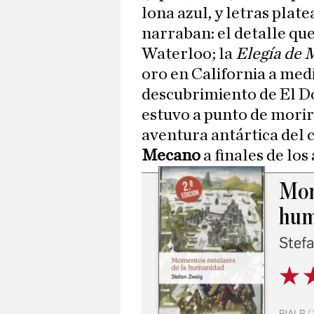
lona azul, y letras plat
narraban: el detalle que
Waterloo; la
Elegía de
oro en California a medi
descubrimiento de El Do
estuvo a punto de morir 
aventura antártica del 
Mecano
a finales de los
Mom
hum
Stef
RIALP /