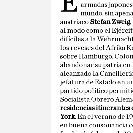
E
armadas japonesa
mundo, sin apena
austriaco
Stefan Zweig
al modo como el Ejércit
difíciles a la Wehrmach
los reveses del Afrika 
sobre Hamburgo, Coloni
abandonar su patria en 
alcanzado la Cancillerí
jefatura de Estado en un
partido político permiti
Socialista Obrero Alem
residencias itinerantes
York
. En el verano de 1
en buena consonancia co