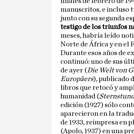
finales de febrero de 194
manuscritos, e incluso tr
junto con su segunda es
testigo de los triunfos n
meses, habría leído noti
Norte de África y en el 
Durante esos años de exi
continuó: uno de sus úl
de ayer (
Die Welt von G
Europäers
), publicado
libros que retocó y amp
humanidad (
Sternstund
edición (1927) sólo cont
aparecieron en la trad
de 1933, reimpresa en p
(Apolo, 1937) en una pr