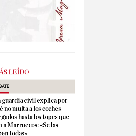
ÁS LEÍDO
BATE
 guardia civil explica por
é no multa a los coches
rgados hasta los topes que
n a Marruecos: «Se las
ben todas»