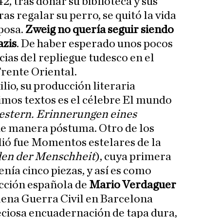
2, tras donar su biblioteca y sus
as regalar su perro, se quitó la vida
posa.
Zweig no quería seguir siendo
azis
. De haber esperado unos pocos
cias del repliegue tudesco en el
Frente Oriental.
lio, su producción literaria
timos textos es el célebre El mundo
estern. Erinnerungen eines
 de manera póstuma. Otro de los
lió fue Momentos estelares de la
en der Menschheit
), cuya primera
enía cinco piezas, y así es como
ucción española de
Mario Verdaguer
lena Guerra Civil en Barcelona
eciosa encuadernación de tapa dura,