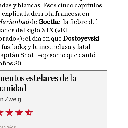
eadas y blancas. Esos cinco capítulos
 explica la derrota francesa en
 Marienbad
de
Goethe
; la fiebre del
ados del siglo XIX («El
rado»); el día en que
Dostoyevski
fusilado; y la inconclusa y fatal
capitán Scott –episodio que cantó
 años 80–.
entos estelares de la
anidad
an Zweig
 262 PÁGS.