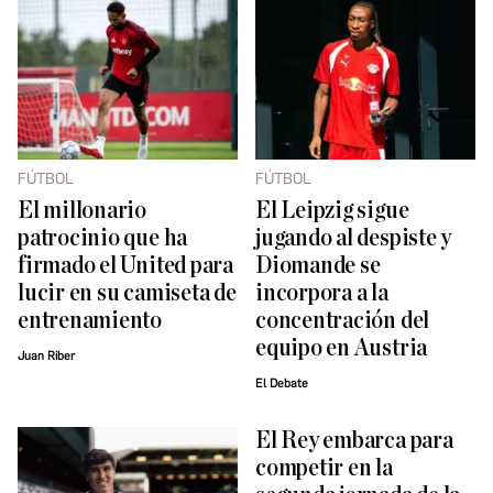
FÚTBOL
FÚTBOL
El millonario
El Leipzig sigue
patrocinio que ha
jugando al despiste y
firmado el United para
Diomande se
lucir en su camiseta de
incorpora a la
entrenamiento
concentración del
equipo en Austria
Juan Riber
El Debate
El Rey embarca para
competir en la