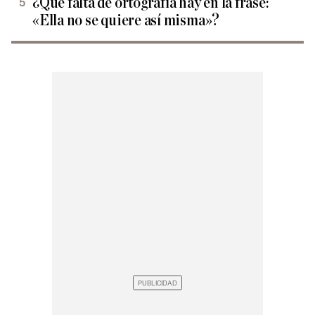
¿Qué falta de ortografía hay en la frase:
«Ella no se quiere así misma»?