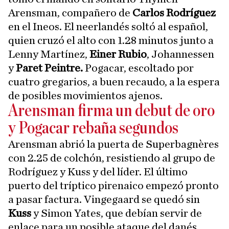
Arensman, compañero de
Carlos Rodríguez
en el Ineos. El neerlandés soltó al español,
quien cruzó el alto con 1.28 minutos junto a
Lenny Martínez,
Einer Rubio
, Johannessen
y
Paret Peintre.
Pogacar, escoltado por
cuatro gregarios, a buen recaudo, a la espera
de posibles movimientos ajenos.
Arensman firma un debut de oro
y Pogacar rebaña segundos
Arensman abrió la puerta de Superbagnères
con 2.25 de colchón, resistiendo al grupo de
Rodríguez y Kuss y del líder. El último
puerto del tríptico pirenaico empezó pronto
a pasar factura. Vingegaard se quedó sin
Kuss
y Simon Yates, que debían servir de
enlace para un posible ataque del danés,