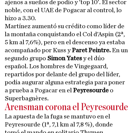
ajenos a sueños de podio y 'top 10'. El sector
noble, con el UAE de Pogacar al control, lo
hizo a 3.30.
Martínez aumentó su crédito como líder de
la montaña conquistando el Col d’Aspin (2ª,
5 km al 7,6%), pero en el descenso ya estaba
acompañado por Kuss y
Paret Peintre.
En un
segundo grupo
Simon Yates
y el dúo
español. Los hombres de Vingegaard,
repartidos por delante del grupo del líder,
podía augurar alguna estrategia para poner
a prueba a Pogacar en el
Peyresourde
o
Superbagnères.
Arensman corona el Peyresourde
La apuesta de la fuga se mantuvo en el
Peyresourde (1ª, 7,1 km al 7,8 %), donde
tomó el mando en solitario Thymen