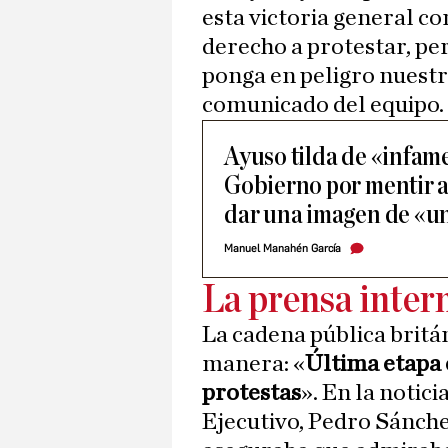
esta victoria general co
derecho a protestar, pe
ponga en peligro nuestr
comunicado del equipo.
Ayuso tilda de «infame
Gobierno por mentir a
dar una imagen de «un
Manuel Manahén García
La prensa inter
La cadena pública britá
manera: «
Última etapa 
protestas
». En la notici
Ejecutivo, Pedro Sánche