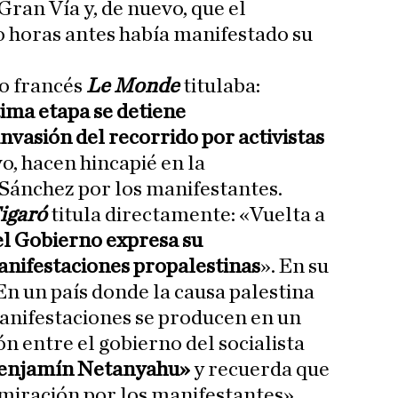
 Gran Vía y, de nuevo, que el
 horas antes había manifestado su
co francés
Le Monde
titulaba:
tima etapa se detiene
invasión del recorrido por activistas
vo, hacen hincapié en la
Sánchez por los manifestantes.
igaró
titula directamente: «Vuelta a
el Gobierno expresa su
anifestaciones propalestinas
». En su
En un país donde la causa palestina
anifestaciones se producen en un
 entre el gobierno del socialista
 Benjamín Netanyahu»
y recuerda que
miración por los manifestantes».