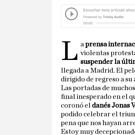
L
a
prensa internac
violentas protest
suspender la últi
llegada a Madrid. El pelo
dirigido de regreso a su
Las portadas de muchos
final inesperado en el q
coronó el
danés Jonas 
podido celebrar el triun
pena que nos hayan arr
Estoy muy decepcionado