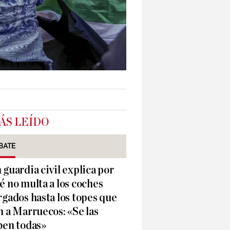
ÁS LEÍDO
BATE
 guardia civil explica por
é no multa a los coches
rgados hasta los topes que
n a Marruecos: «Se las
ben todas»