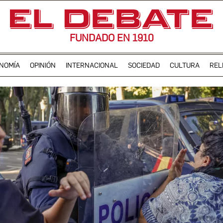
FUNDADO EN 1910
NOMÍA
OPINIÓN
INTERNACIONAL
SOCIEDAD
CULTURA
REL