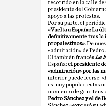
recorrido en la calle de
presidente del Gobierno
apoyo a las protestas.
Por su parte, el periódi
«Vuelta a España: La úl
definitivamente tras la 
propalestinos»
. De nue
«admiración» de Pedro 
El también francés
Le F
España:
el presidente d
«admiración» por las m
interior puede leerse: «
es muy popular, estas m
momento de gran tensión
Pedro Sánchez y el de
Sánchez «expresó su ad