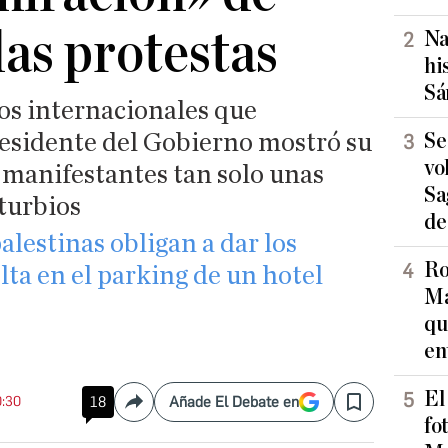
las protestas
Na
hi
Sá
s internacionales que
esidente del Gobierno mostró su
Se
vo
 manifestantes tan solo unas
Sa
sturbios
de
alestinas obligan a dar los
Ro
ta en el parking de un hotel
Ma
qu
en
El
0:30
18
Añade El Debate en
Compartir
Save
fo