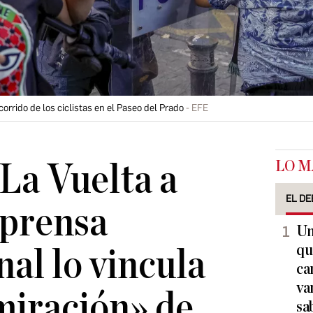
orrido de los ciclistas en el Paseo del Prado
EFE
LO M
 La Vuelta a
EL DE
 prensa
Un
qu
nal lo vincula
ca
va
miración» de
sa