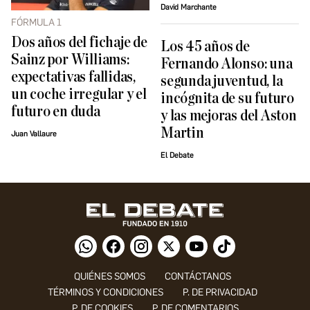
David Marchante
FÓRMULA 1
Dos años del fichaje de
Los 45 años de
Sainz por Williams:
Fernando Alonso: una
expectativas fallidas,
segunda juventud, la
un coche irregular y el
incógnita de su futuro
futuro en duda
y las mejoras del Aston
Martin
Juan Vallaure
El Debate
QUIÉNES SOMOS
CONTÁCTANOS
TÉRMINOS Y CONDICIONES
P. DE PRIVACIDAD
P. DE COOKIES
P. DE COMENTARIOS