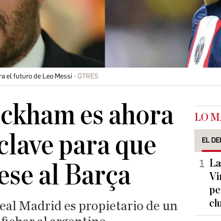
a el futuro de Leo Messi
GTRES
eckham es ahora
LO M
 clave para que
EL DE
La
ese al Barça
Vi
pe
cl
eal Madrid es propietario de un