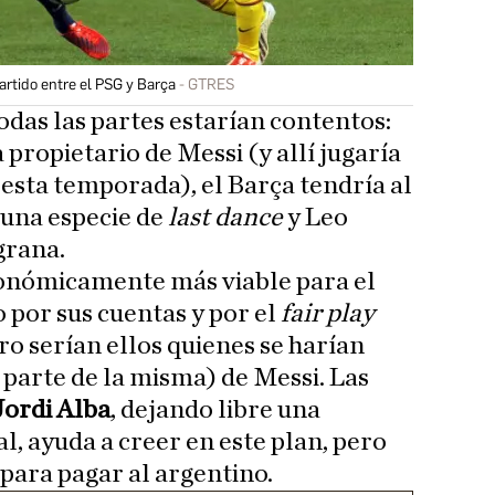
rtido entre el PSG y Barça
GTRES
das las partes estarían contentos:
 propietario de Messi (y allí jugaría
 esta temporada), el Barça tendría al
 una especie de
last dance
y Leo
grana.
conómicamente más viable para el
 por sus cuentas y por el
fair play
ro serían ellos quienes se harían
n parte de la misma) de Messi. Las
Jordi Alba
, dejando libre una
l, ayuda a creer en este plan, pero
 para pagar al argentino.