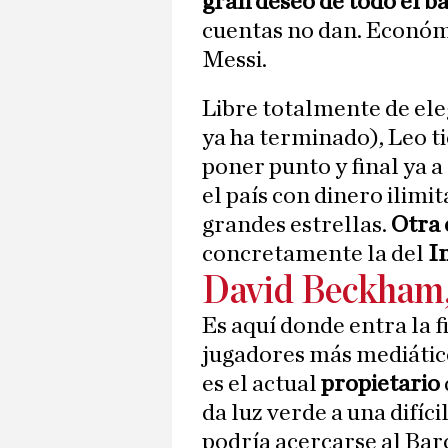
gran deseo de todo el 
cuentas no dan. Económ
Messi.
Libre totalmente de ele
ya ha terminado), Leo t
poner punto y final ya a
el país con dinero ilimi
grandes estrellas.
Otra 
concretamente la del
I
David Beckham,
Es aquí donde entra la f
jugadores más mediáticos
es el actual
propietario
da luz verde a una difíc
podría acercarse al Bar