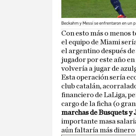
Beckahm y Messi se enfrentaron en un pa
Con esto más o menos to
el equipo de Miami sería
el argentino después de
jugador por este año en
volvería a jugar de azul
Esta operación sería e
club catalán, acorralado
financiero de LaLiga, pe
cargo de la ficha (o gra
marchas de Busquets y 
importante masa salaria
aún faltaría más dinero