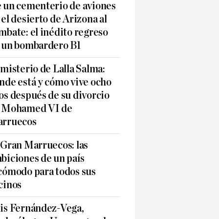
 un cementerio de aviones
 el desierto de Arizona al
mbate: el inédito regreso
 un bombardero B1
 misterio de Lalla Salma:
nde está y cómo vive ocho
os después de su divorcio
 Mohamed VI de
rruecos
 Gran Marruecos: las
biciones de un país
cómodo para todos sus
cinos
is Fernández-Vega,