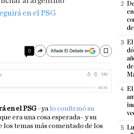
fichar al argentino
De
en
eguirá en el PSG
co
de
El
dó
0
Añade El Debate en
Compartir
Save
añ
de
Ma
El
am
in
rá en el PSG
–ya
lo confirmó su
ve
 que era una cosa esperada– y su
de los temas más comentado de los
Lu