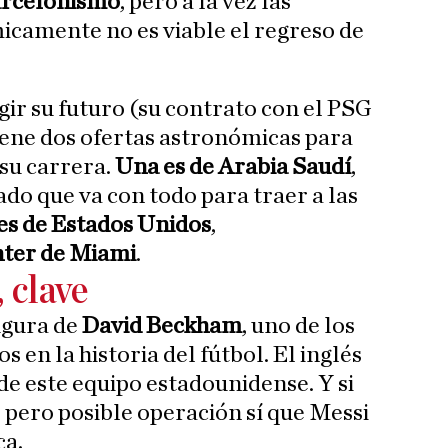
barcelonismo
, pero a la vez las
icamente no es viable el regreso de
gir su futuro (su contrato con el PSG
iene dos ofertas astronómicas para
 su carrera.
Una es de Arabia Saudí
,
tado que va con todo para traer a las
es de Estados Unidos
,
nter de Miami
.
 clave
igura de
David Beckham
, uno de los
 en la historia del fútbol. El inglés
de este equipo estadounidense. Y si
il pero posible operación sí que Messi
ça.