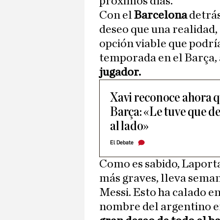
próximos días.
Con el
Barcelona
detrás
deseo que una realidad, 
opción viable que podrí
temporada en el Barça,
jugador.
Xavi reconoce ahora q
Barça: «Le tuve que de
al lado»
El Debate
Como es sabido, Laporta
más graves, lleva seman
Messi. Esto ha calado en
nombre del argentino e