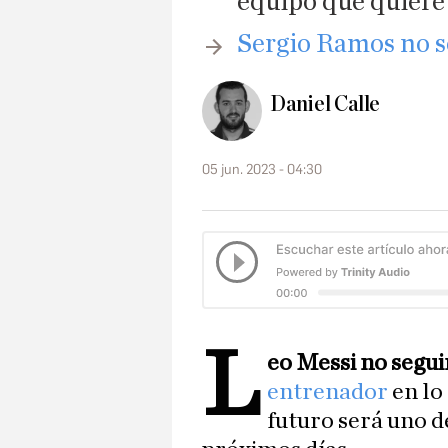
equipo que quiere 
​Sergio Ramos no s
Daniel Calle
05 jun. 2023 - 04:30
L
eo Messi no segui
entrenador
en lo
futuro será uno 