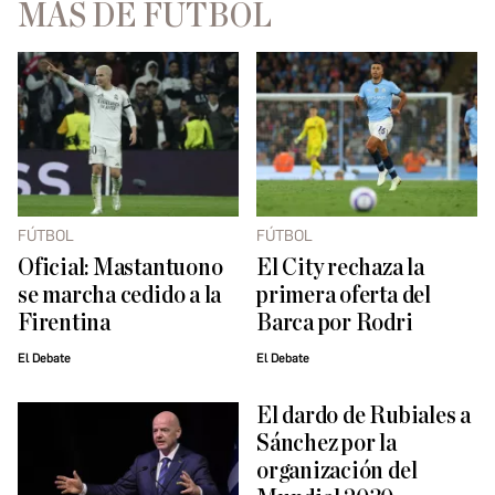
MÁS DE FÚTBOL
FÚTBOL
FÚTBOL
Oficial: Mastantuono
El City rechaza la
se marcha cedido a la
primera oferta del
Firentina
Barca por Rodri
El Debate
El Debate
El dardo de Rubiales a
Sánchez por la
organización del