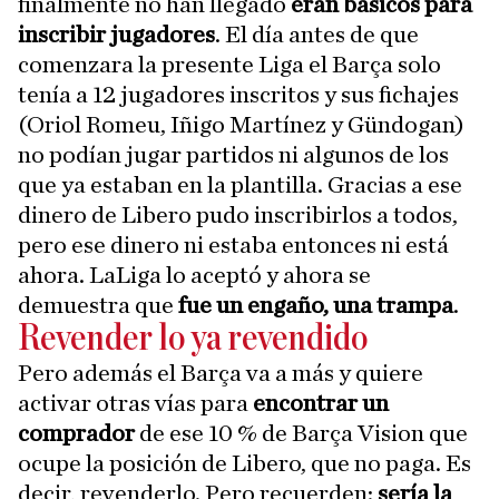
finalmente no han llegado
eran básicos para
inscribir jugadores
. El día antes de que
comenzara la presente Liga el Barça solo
tenía a 12 jugadores inscritos y sus fichajes
(Oriol Romeu, Iñigo Martínez y Gündogan)
no podían jugar partidos ni algunos de los
que ya estaban en la plantilla. Gracias a ese
dinero de Libero pudo inscribirlos a todos,
pero ese dinero ni estaba entonces ni está
ahora. LaLiga lo aceptó y ahora se
demuestra que
fue un engaño, una trampa
.
Revender lo ya revendido
Pero además el Barça va a más y quiere
activar otras vías para
encontrar un
comprador
de ese 10 % de Barça Vision que
ocupe la posición de Libero, que no paga. Es
decir, revenderlo. Pero recuerden:
sería la