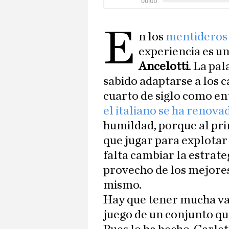
E
n los
mentideros
experiencia es u
Ancelotti
. La pa
sabido adaptarse a los c
cuarto de siglo como en
el italiano se ha renova
humildad, porque al prin
que jugar para explotar 
falta cambiar la estrate
provecho de los mejores
mismo.
Hay que tener mucha val
juego de un conjunto qu