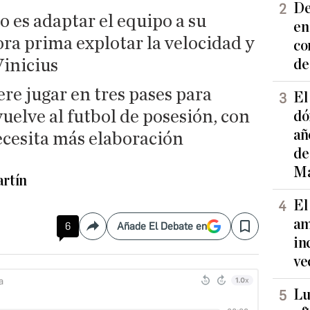
De
no es adaptar el equipo a su
en
ra prima explotar la velocidad y
co
Vinicius
de
re jugar en tres pases para
El
vuelve al futbol de posesión, con
dó
añ
cesita más elaboración
de
Ma
rtín
El
am
6
Añade El Debate en
Compartir
Save
in
ve
Lu