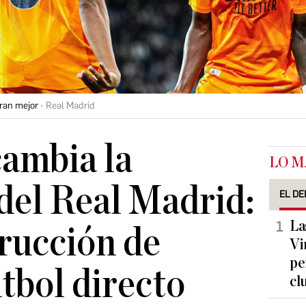
ran mejor
Real Madrid
cambia la
LO M
 del Real Madrid:
EL DE
La
trucción de
Vi
pe
útbol directo
cl