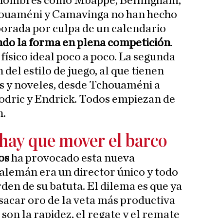
 hombres como Mbappé, Bellingham,
houaméni y Camavinga no han hecho
rada por culpa de un calendario
ndo la forma en plena competición
.
sico ideal poco a poco. La segunda
 del estilo de juego, al que tienen
s y noveles, desde Tchouaméni a
dric y Endrick. Todos empiezan de
n.
 hay que mover el barco
os
ha provocado esta nueva
 alemán era un director único y todo
rden de su batuta. El dilema es que ya
 sacar oro de la veta más productiva
a son la rapidez, el regate y el remate