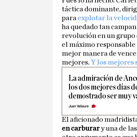
Pues lo ha hecho. Carle
táctica dominante, diri
para
explotar la velocid
ha quedado tan campant
revolución en un grupo
el máximo responsable d
mejor manera de vencer 
mejores.
Y los mejores 
La admiración de Ance
los dos mejores días d
demostrado ser muy v
Juan Vallaure
El aficionado madridist
en carburar
y una de las