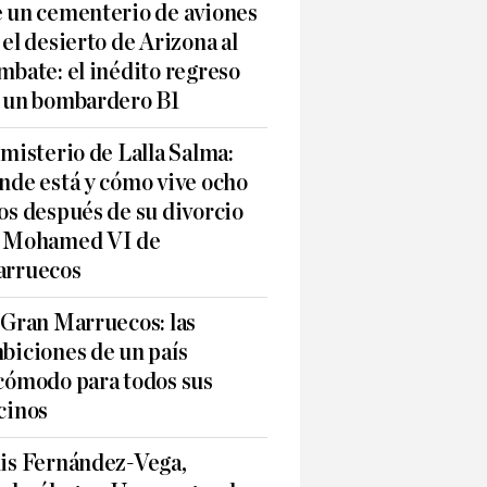
 un cementerio de aviones
 el desierto de Arizona al
mbate: el inédito regreso
 un bombardero B1
 misterio de Lalla Salma:
nde está y cómo vive ocho
os después de su divorcio
 Mohamed VI de
rruecos
 Gran Marruecos: las
biciones de un país
cómodo para todos sus
cinos
is Fernández-Vega,