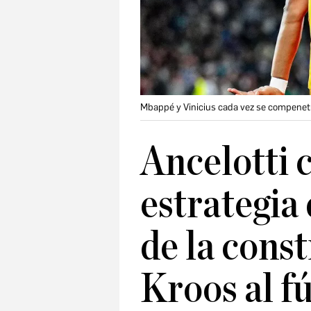
Mbappé y Vinicius cada vez se compenet
Ancelotti 
estrategia
de la cons
Kroos al f