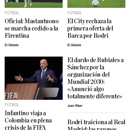
FÚTBOL
FÚTBOL
Oficial: Mastantuono
El City rechaza la
se marcha cedido a la
primera oferta del
Firentina
Barca por Rodri
El Debate
El Debate
El dardo de Rubiales a
Sánchez por la
organización del
Mundial 2030:
«Anunció algo
totalmente diferente»
FÚTBOL
Juan Riber
Infantino viaja a
Colombia en plena
Rodri traiciona al Real
crisis de la FIFA
Madrid: las razones