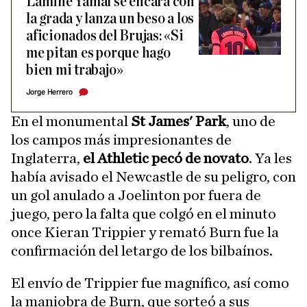
Lamine Yamal se encara con
la grada y lanza un beso a los
aficionados del Brujas: «Si
me pitan es porque hago
bien mi trabajo»
Jorge Herrero
En el monumental
St James' Park
, uno de
los campos más impresionantes de
Inglaterra,
el Athletic pecó de novato
. Ya les
había avisado el Newcastle de su peligro, con
un gol anulado a Joelinton por fuera de
juego, pero la falta que colgó en el minuto
once Kieran Trippier y remató Burn fue la
confirmación del letargo de los bilbaínos.
El envío de Trippier fue magnífico, así como
la maniobra de Burn, que sorteó a sus