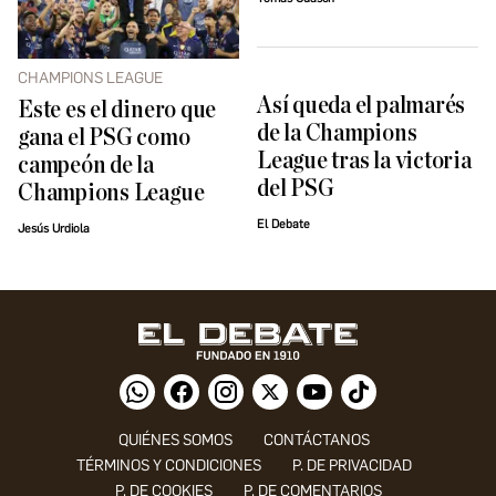
CHAMPIONS LEAGUE
Así queda el palmarés
Este es el dinero que
de la Champions
gana el PSG como
League tras la victoria
campeón de la
del PSG
Champions League
El Debate
Jesús Urdiola
QUIÉNES SOMOS
CONTÁCTANOS
TÉRMINOS Y CONDICIONES
P. DE PRIVACIDAD
P. DE COOKIES
P. DE COMENTARIOS