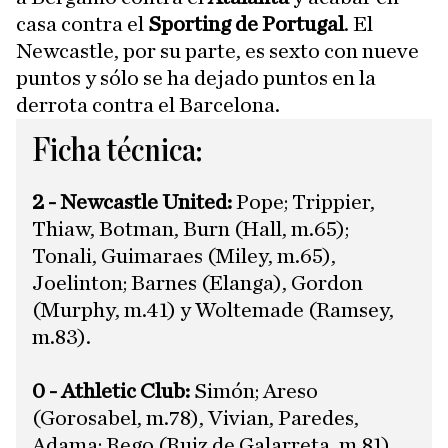
casa contra el
Sporting de Portugal
. El
Newcastle, por su parte, es sexto con nueve
puntos y sólo se ha dejado puntos en la
derrota contra el Barcelona.
Ficha técnica:
2 - Newcastle United:
Pope; Trippier,
Thiaw, Botman, Burn (Hall, m.65);
Tonali, Guimaraes (Miley, m.65),
Joelinton; Barnes (Elanga), Gordon
(Murphy, m.41) y Woltemade (Ramsey,
m.83).
0 - Athletic Club:
Simón; Areso
(Gorosabel, m.78), Vivian, Paredes,
Adama; Rego (Ruiz de Galarreta, m.81),