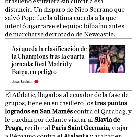
brasileño estuviera sin cubrir a esa
distancia. Un disparo de Nico Serrano que
salvó Pope fue la última cuerda a la que
intentó agarrarse el equipo bilbaíno antes
de marcharse derrotado de Newcastle.
Así queda la clasificación de
la Champions tras la cuarta
jornada: Real Madrid y
Barça, en peligro
Jesús Urdiola
El Athletic, llegados al ecuador de la fase de
grupos, tiene en su casillero los
tres puntos
logrados en San Mamés
contra el Qarabag, y
le quedan por delante visitar al
Slavia de
Praga
, recibir al
Paris Saint Germain
, viajar
a Bérgamo contra el
Atalanta
y acabar en