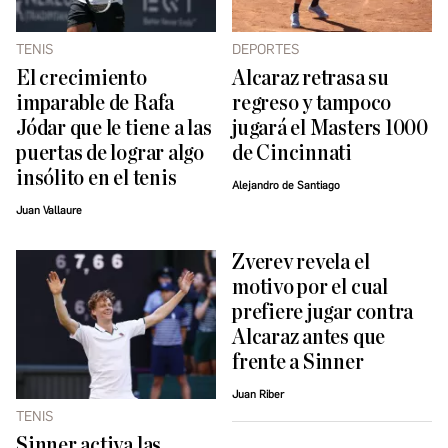
TENIS
DEPORTES
El crecimiento
Alcaraz retrasa su
imparable de Rafa
regreso y tampoco
Jódar que le tiene a las
jugará el Masters 1000
puertas de lograr algo
de Cincinnati
insólito en el tenis
Alejandro de Santiago
Juan Vallaure
Zverev revela el
motivo por el cual
prefiere jugar contra
Alcaraz antes que
frente a Sinner
Juan Riber
TENIS
Sinner activa las