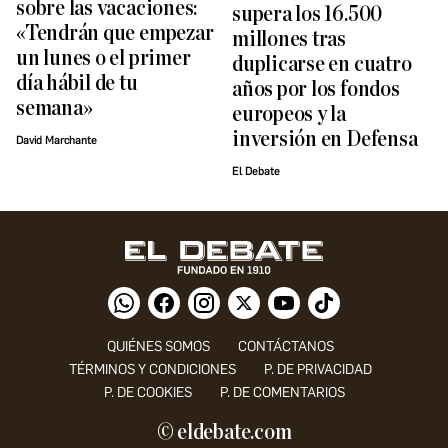
sobre las vacaciones:
supera los 16.500
«Tendrán que empezar
millones tras
un lunes o el primer
duplicarse en cuatro
día hábil de tu
años por los fondos
semana»
europeos y la
inversión en Defensa
David Marchante
El Debate
QUIÉNES SOMOS
CONTÁCTANOS
TÉRMINOS Y CONDICIONES
P. DE PRIVACIDAD
P. DE COOKIES
P. DE COMENTARIOS
© eldebate.com