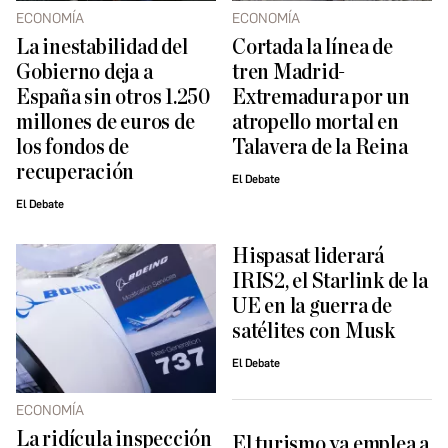
ECONOMÍA
ECONOMÍA
La inestabilidad del
Cortada la línea de
Gobierno deja a
tren Madrid-
España sin otros 1.250
Extremadura por un
millones de euros de
atropello mortal en
los fondos de
Talavera de la Reina
recuperación
El Debate
El Debate
Hispasat liderará
IRIS2, el Starlink de la
UE en la guerra de
satélites con Musk
El Debate
ECONOMÍA
La ridícula inspección
El turismo ya emplea a