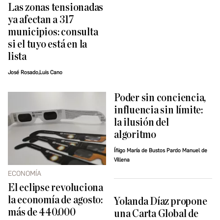
Las zonas tensionadas
ya afectan a 317
municipios: consulta
si el tuyo está en la
lista
José Rosado,Luis Cano
Poder sin conciencia,
influencia sin límite:
la ilusión del
algoritmo
Íñigo María de Bustos Pardo Manuel de
Villena
ECONOMÍA
El eclipse revoluciona
la economía de agosto:
Yolanda Díaz propone
más de 440.000
una Carta Global de