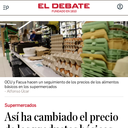
FUNDADO EN 1910
Menú
INICIA
SESIÓ
OCU y Facua hacen un seguimiento de los precios de los alimentos
básicos en los supermercados
Alfonso Úcar
Supermercados
Así ha cambiado el precio