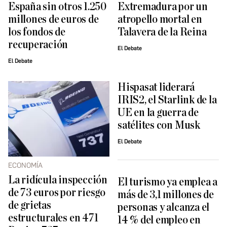
España sin otros 1.250
Extremadura por un
millones de euros de
atropello mortal en
los fondos de
Talavera de la Reina
recuperación
El Debate
El Debate
Hispasat liderará
IRIS2, el Starlink de la
UE en la guerra de
satélites con Musk
El Debate
ECONOMÍA
La ridícula inspección
El turismo ya emplea a
de 73 euros por riesgo
más de 3,1 millones de
de grietas
personas y alcanza el
estructurales en 471
14 % del empleo en