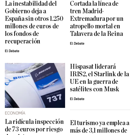
La inestabilidad del
Cortada la línea de
Gobierno deja a
tren Madrid-
España sin otros 1.250
Extremadura por un
millones de euros de
atropello mortal en
los fondos de
Talavera de la Reina
recuperación
El Debate
El Debate
Hispasat liderará
IRIS2, el Starlink de la
UE en la guerra de
satélites con Musk
El Debate
ECONOMÍA
La ridícula inspección
El turismo ya emplea a
de 73 euros por riesgo
más de 3,1 millones de