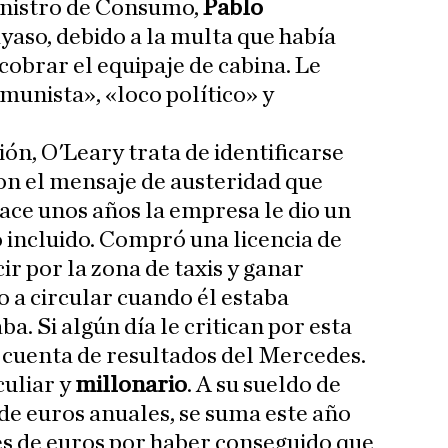
inistro de Consumo,
Pablo
ayaso, debido a la multa que había
cobrar el equipaje de cabina. Le
munista», «loco político» y
ón, O'Leary trata de identificarse
on el mensaje de austeridad que
ce unos años la empresa le dio un
incluido. Compró una licencia de
r por la zona de taxis y ganar
o a circular cuando él estaba
ba. Si algún día le critican por esta
a cuenta de resultados del Mercedes.
culiar y
millonario
. A su sueldo de
de euros anuales, se suma este año
s de euros por haber conseguido que