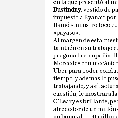
en la que presentó al m
Bustinduy
, vestido de p
impuesto a Ryanair por 
llamó «ministro loco co
«payaso».
Al margen de esta cuesti
también en su trabajo c
pregona la compañía. Ha
Mercedes con mecánico 
Uber para poder conduci
tiempo, y además lo pus
trabajando, y así factura
cuestión, le mostrará l
O'Leary es brillante, pe
alrededor de un millón 
un bonus de 100 millone