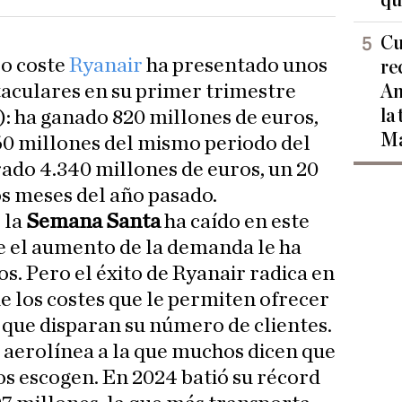
qu
Cu
jo coste
Ryanair
ha presentado unos
re
taculares en su primer trimestre
Am
la
o): ha ganado 820 millones de euros,
Ma
60 millones del mismo periodo del
rado 4.340 millones de euros, un 20
s meses del año pasado.
 la
Semana Santa
ha caído en este
ue el aumento de la demanda le ha
os. Pero el éxito de Ryanair radica en
e los costes que le permiten ofrecer
 que disparan su número de clientes.
 aerolínea a la que muchos dicen que
s escogen. En 2024 batió su récord