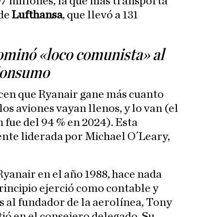
97 millones, la que más transporta
 de
Lufthansa
, que llevó a 131
minó «loco comunista» al
Consumo
hacen que Ryanair gane más cuanto
os aviones vayan llenos, y lo van (el
 fue del 94 % en 2024). Esta
nte liderada por Michael O´Leary,
Ryanair en el año 1988, hace nada
rincipio ejerció como contable y
 al fundador de la aerolínea, Tony
tió en el consejero delegado. Su