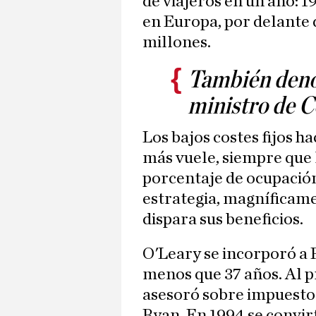
de viajeros en un año: 1
en Europa, por delante
millones.
También deno
ministro de 
Los bajos costes fijos 
más vuele, siempre que l
porcentaje de ocupación
estrategia, magníficame
dispara sus beneficios.
O'Leary se incorporó a 
menos que 37 años. Al p
asesoró sobre impuestos
Ryan. En 1994 se convir