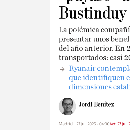
Bustinduy
La polémica compañía
presentar unos benefi
del año anterior. En 
transportados: casi 
​Ryanair contempl
que identifiquen e
dimensiones estab
Jordi Benítez
Madrid
27 jul. 2025 - 04:30
Act. 27 jul.