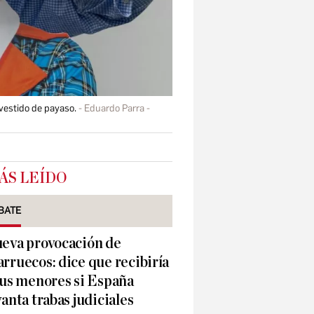
vestido de payaso.
Eduardo Parra -
ÁS LEÍDO
BATE
eva provocación de
rruecos: dice que recibiría
sus menores si España
vanta trabas judiciales