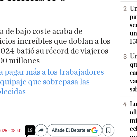
Un
pa
se
 de bajo coste acaba de
un
cios increíbles que doblan a los
15
2024 batió su récord de viajeros
Un
200 millones
qu
a pagar más a los trabajadores
ca
va
quipaje que sobrepasa las
sa
lecidas
Lu
of
mi
ec
19
Añade El Debate en
 2025 - 08:40
Compartir
Save