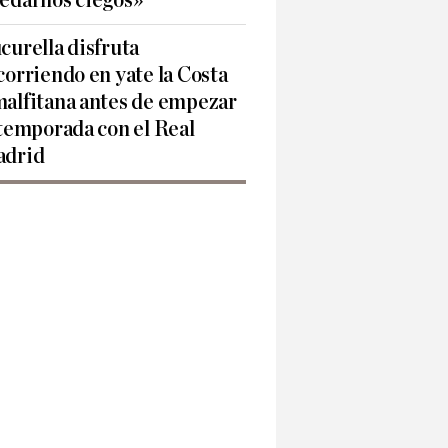
edarnos ciegos»
curella disfruta
corriendo en yate la Costa
alfitana antes de empezar
 temporada con el Real
drid