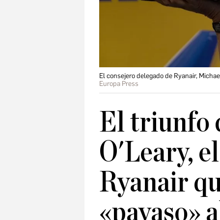
El consejero delegado de Ryanair, Micha
Europa Press
El triunfo
O'Leary, el
Ryanair qu
«payaso» a