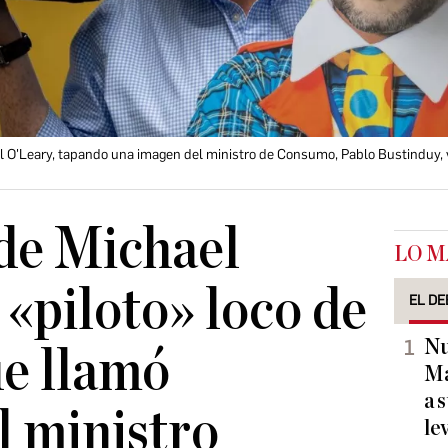
el O'Leary, tapando una imagen del ministro de Consumo, Pablo Bustinduy, 
 de Michael
LO M
 «piloto» loco de
EL DE
Nu
e llamó
Ma
a 
l ministro
le