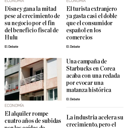
ECONOMÍA
ECONOMÍA
Disney gana la mitad
El turista extranjero
pese al crecimiento de
ya gasta casi el doble
su negocio por el fin
que el consumidor
del beneficio fiscal de
español en los
Hulu
comercios
El Debate
El Debate
Una campaña de
Starbucks en Corea
acaba con una redada
por evocar una
matanza histórica
El Debate
ECONOMÍA
El alquiler rompe
La industria acelera su
cuatro años de subidas
crecimiento, pero el