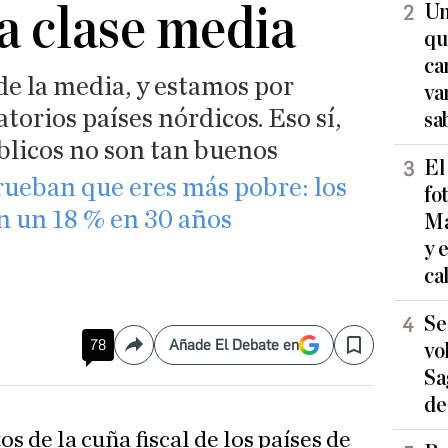
la clase media
Un
qu
ca
e la media, y estamos por
va
torios países nórdicos. Eso sí,
sa
blicos no son tan buenos
El
rueban que eres más pobre: los
fo
en un 18 % en 30 años
Ma
y 
ca
Se
78
Añade El Debate en
vo
Compartir
Save
Sa
de
os de la cuña fiscal de los países de