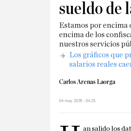
sueldo de 
Estamos por encima d
encima de los confisca
nuestros servicios pú
Los gráficos que p
salarios reales ca
Carlos Arenas Laorga
04 may. 2026 - 04:25
an salido los dat