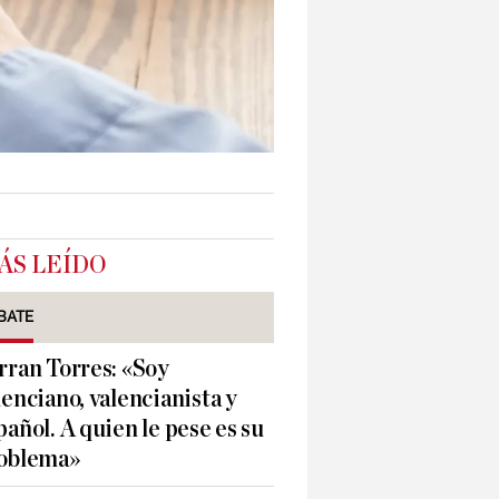
ÁS LEÍDO
BATE
rran Torres: «Soy
lenciano, valencianista y
pañol. A quien le pese es su
oblema»