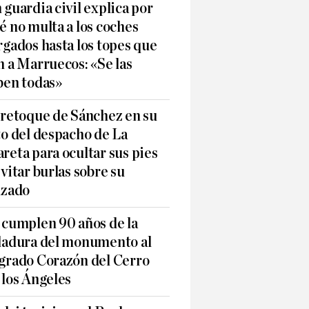
 guardia civil explica por
é no multa a los coches
rgados hasta los topes que
n a Marruecos: «Se las
ben todas»
 retoque de Sánchez en su
to del despacho de La
reta para ocultar sus pies
evitar burlas sobre su
lzado
 cumplen 90 años de la
ladura del monumento al
grado Corazón del Cerro
 los Ángeles