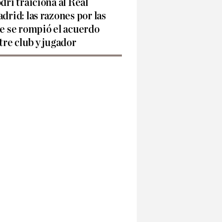
dri traiciona al Real
drid: las razones por las
e se rompió el acuerdo
tre club y jugador