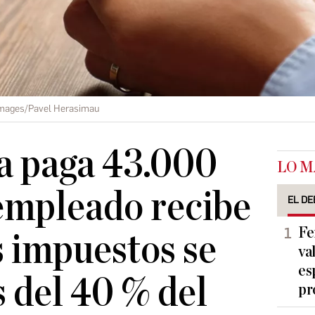
Images/Pavel Herasimau
a paga 43.000
LO M
 empleado recibe
EL DE
Fe
s impuestos se
va
es
del 40 % del
pr