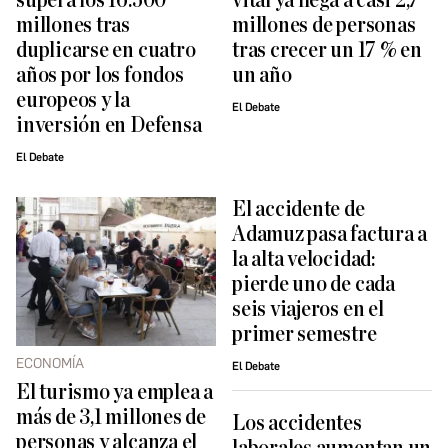
supera los 16.500
vital ya llega a casi 2,7
millones tras
millones de personas
duplicarse en cuatro
tras crecer un 17 % en
años por los fondos
un año
europeos y la
El Debate
inversión en Defensa
El Debate
El accidente de
Adamuz pasa factura a
la alta velocidad:
pierde uno de cada
seis viajeros en el
primer semestre
ECONOMÍA
El Debate
El turismo ya emplea a
más de 3,1 millones de
Los accidentes
personas y alcanza el