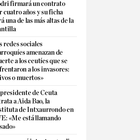
dri firmará un contrato
r cuatro años y su ficha
rá una de las más altas de la
antilla
s redes sociales
rroquíes amenazan de
erte a los ceutíes que se
frentaron a los invasores:
ivos o muertos»
 presidente de Ceuta
trata a Aida Bao, la
stituta de Intxaurrondo en
E: «Me está llamando
sado»