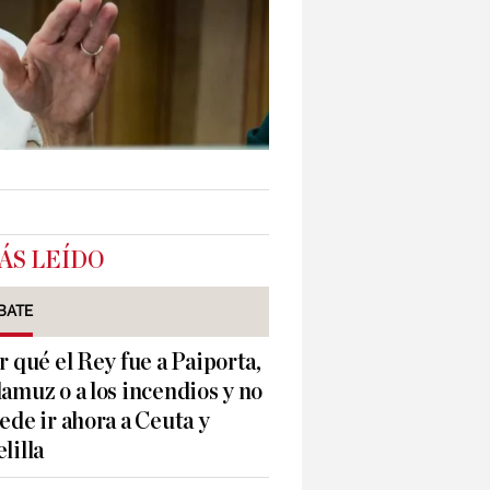
ÁS LEÍDO
BATE
r qué el Rey fue a Paiporta,
amuz o a los incendios y no
ede ir ahora a Ceuta y
lilla