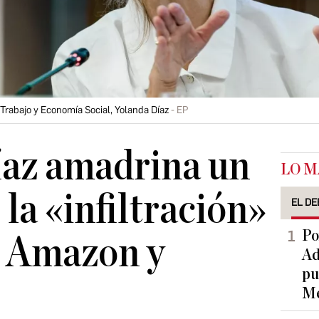
Trabajo y Economía Social, Yolanda Díaz
EP
íaz amadrina un
LO M
 la «infiltración»
EL DE
Po
n Amazon y
Ad
pu
Me