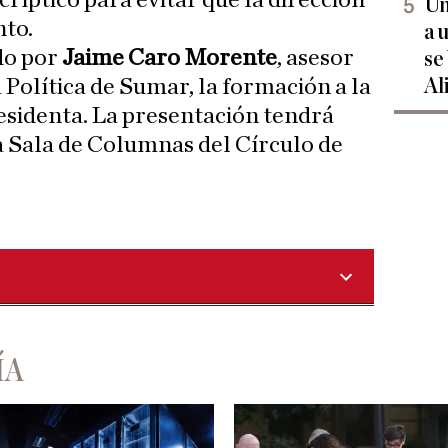
críptico para evitar que la dirección
Un
nto.
a 
ado por
Jaime Caro Morente
, asesor
se
Al
 Política de Sumar, la formación a la
esidenta. La presentación tendrá
la Sala de Columnas del Círculo de
ÍA