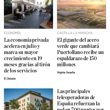
ECONOMÍA
CASTILLA-LA MANCHA
La economía privada
El gigante del acero
acelera en julio y
verde que cambiará
marca su mayor
Puertollano recibe un
crecimiento en 19
espaldarazo de 150
meses gracias al tirón
millones
de los servicios
Virginia Seseña
El Debate
Las principales
teleoperadoras de
España refuerzan la
red en 700 puntos por