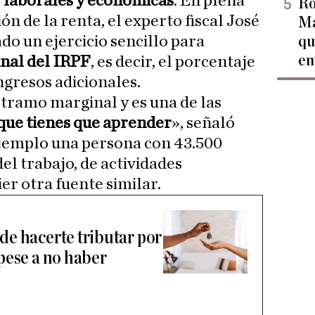
s
laborales y económicas
. En plena
Ro
n de la renta, el experto fiscal José
Ma
o un ejercicio sencillo para
qu
en
inal del IRPF
, es decir, el porcentaje
ingresos adicionales.
 tramo marginal y es una de las
que tienes que aprender
», señaló
jemplo una persona con 43.500
el trabajo, de actividades
er otra fuente similar.
e hacerte tributar por
pese a no haber