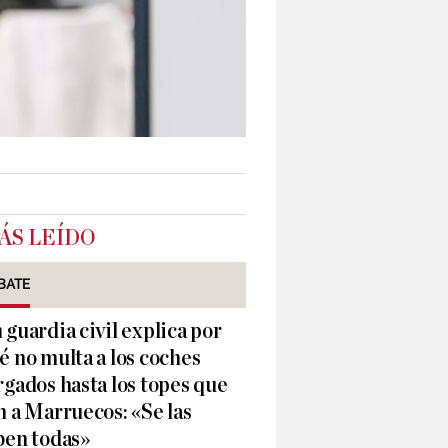
ÁS LEÍDO
BATE
 guardia civil explica por
é no multa a los coches
rgados hasta los topes que
n a Marruecos: «Se las
ben todas»