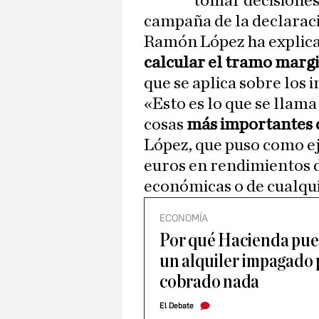
tomar decisione
campaña de la declaració
Ramón López ha explicad
calcular el tramo marg
que se aplica sobre los 
«Esto es lo que se llama
cosas
más importantes 
López, que puso como e
euros en rendimientos d
económicas o de cualqui
ECONOMÍA
Por qué Hacienda pued
un alquiler impagado 
cobrado nada
El Debate