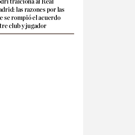
dri traiciona al Real
drid: las razones por las
e se rompió el acuerdo
tre club y jugador