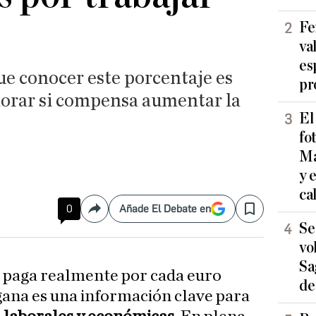
Fe
va
es
que conocer este porcentaje es
pr
orar si compensa aumentar la
El
fo
Ma
y 
ca
0
Añade El Debate en
Compartir
Save
Se
vo
Sa
 paga realmente por cada euro
de
 gana es una información clave para