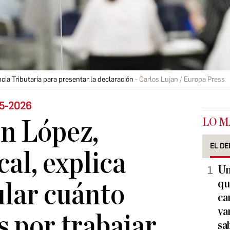
cia Tributaria para presentar la declaración
Carlos Lujan / Europa Press
25-2026
LO M
n López,
EL DE
cal, explica
Un
qu
lar cuánto
ca
va
 por trabajar
sa