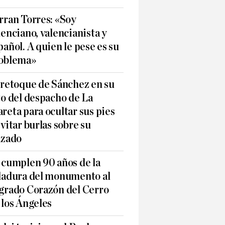
rran Torres: «Soy
lenciano, valencianista y
pañol. A quien le pese es su
oblema»
 retoque de Sánchez en su
to del despacho de La
reta para ocultar sus pies
evitar burlas sobre su
lzado
 cumplen 90 años de la
ladura del monumento al
grado Corazón del Cerro
 los Ángeles