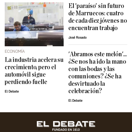
El 'paraíso' sin futuro
de Marruecos: cuatro
de cada diez jóvenes no
encuentran trabajo
José Rosado
ECONOMÍA
'Abramos este melón'...
La industria acelera su
¿Se nos ha ido la mano
crecimiento, pero el
con las bodas y las
automóvil sigue
comuniones? ¿Se ha
perdiendo fuelle
desvirtuado la
celebración?
El Debate
El Debate