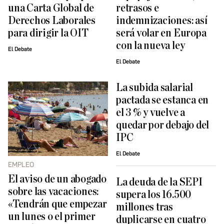
una Carta Global de
retrasos e
Derechos Laborales
indemnizaciones: así
para dirigir la OIT
será volar en Europa
con la nueva ley
El Debate
El Debate
La subida salarial
pactada se estanca en
el 3 % y vuelve a
quedar por debajo del
IPC
El Debate
EMPLEO
El aviso de un abogado
La deuda de la SEPI
sobre las vacaciones:
supera los 16.500
«Tendrán que empezar
millones tras
un lunes o el primer
duplicarse en cuatro