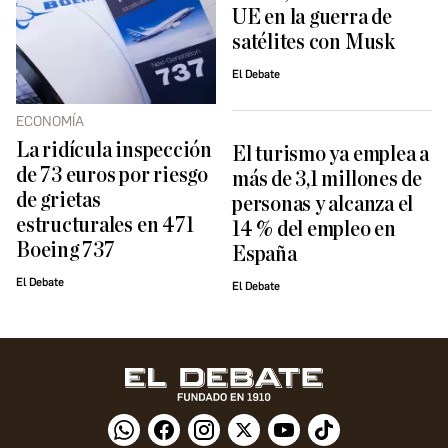
UE en la guerra de
satélites con Musk
El Debate
ECONOMÍA
La ridícula inspección
El turismo ya emplea a
de 73 euros por riesgo
más de 3,1 millones de
de grietas
personas y alcanza el
estructurales en 471
14 % del empleo en
Boeing 737
España
El Debate
El Debate