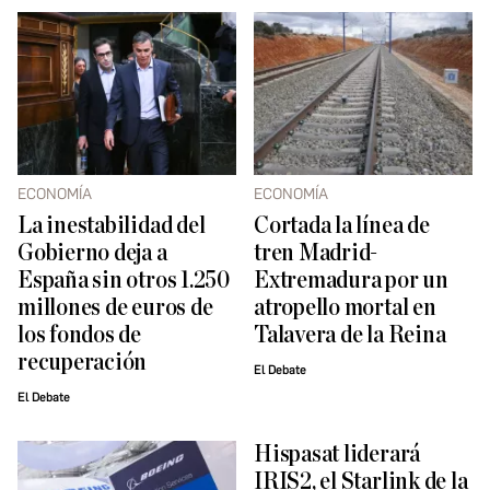
ECONOMÍA
ECONOMÍA
La inestabilidad del
Cortada la línea de
Gobierno deja a
tren Madrid-
España sin otros 1.250
Extremadura por un
millones de euros de
atropello mortal en
los fondos de
Talavera de la Reina
recuperación
El Debate
El Debate
Hispasat liderará
IRIS2, el Starlink de la