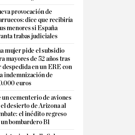
eva provocación de
rruecos: dice que recibiría
sus menores si España
vanta trabas judiciales
a mujer pide el subsidio
ra mayores de 52 años tras
r despedida en un ERE con
a indemnización de
0.000 euros
 un cementerio de aviones
 el desierto de Arizona al
mbate: el inédito regreso
 un bombardero B1