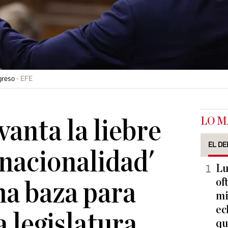
greso
EFE
LO M
vanta la liebre
EL DE
inacionalidad'
Lu
of
a baza para
mi
ec
a legislatura
qu