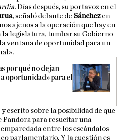
rdia
. Días después, su portavoz en el
urua
, señaló delante de
Sánchez
en
os ajenos a la operación que hay en
la legislatura, tumbar su Gobierno
 la ventana de oportunidad para un
nal».
ras por qué no dejan
na oportunidad» para el
 escrito sobre la posibilidad de que
de Pandora para resucitar una
, emparedada entre los escándalos
ueo parlamentario. Y la cuestión es