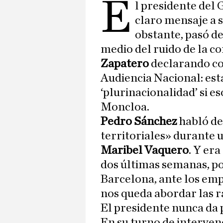
E
l presidente del
claro mensaje a s
obstante, pasó de
medio del ruido de la c
Zapatero
declarando co
Audiencia Nacional: está
‘plurinacionalidad’ si e
Moncloa.
Pedro Sánchez
habló de
territoriales» durante 
Maribel Vaquero
. Y era
dos últimas semanas, po
Barcelona, ante los emp
nos queda abordar las ra
El presidente nunca da p
En su turno de interven