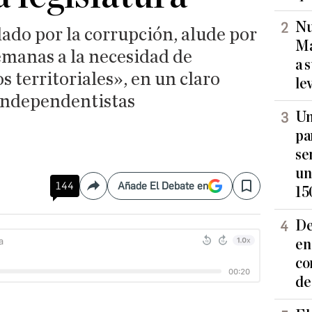
Nu
lado por la corrupción, alude por
Ma
emanas a la necesidad de
a 
os territoriales», en un claro
le
 independentistas
Un
pa
se
un
144
Añade El Debate en
15
Compartir
Save
De
en
co
de