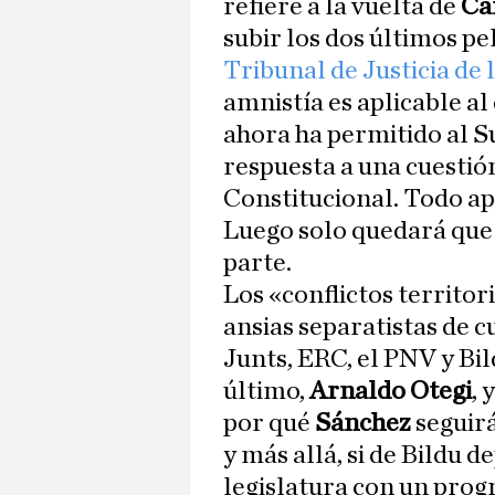
refiere a la vuelta de
Ca
subir los dos últimos pel
Tribunal de Justicia de 
amnistía es aplicable al
ahora ha permitido al S
respuesta a una cuestión
Constitucional. Todo ap
Luego solo quedará qu
parte.
Los «conflictos territor
ansias separatistas de c
Junts, ERC, el PNV y Bi
último,
Arnaldo Otegi
,
por qué
Sánchez
seguirá
y más allá, si de Bildu 
legislatura con un prog