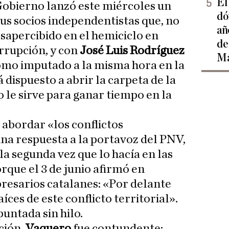
El
 Gobierno lanzó este miércoles un
dó
us socios independentistas que, no
añ
sapercibido en el hemiciclo en
de
orrupción, y con
José Luis Rodríguez
Ma
mo imputado a la misma hora en la
 dispuesto a abrir la carpeta de la
so le sirve para ganar tiempo en la
 abordar «los conflictos
una respuesta a la portavoz del PNV,
 la segunda vez que lo hacía en las
rque el 3 de junio afirmó en
resarios catalanes: «Por delante
íces de este conflicto territorial».
untada sin hilo.
ción,
Vaquero
fue contundente: