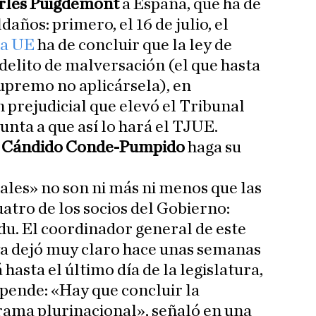
rles Puigdemont
a España, que ha de
daños: primero, el 16 de julio, el
la UE
ha de concluir que la ley de
 delito de malversación (el que hasta
upremo no aplicársela), en
 prejudicial que elevó el Tribunal
unta a que así lo hará el TJUE.
e
Cándido Conde-Pumpido
haga su
iales» no son ni más ni menos que las
uatro de los socios del Gobierno:
ldu. El coordinador general de este
 ya dejó muy claro hace unas semanas
 hasta el último día de la legislatura,
depende: «Hay que concluir la
rama plurinacional», señaló en una