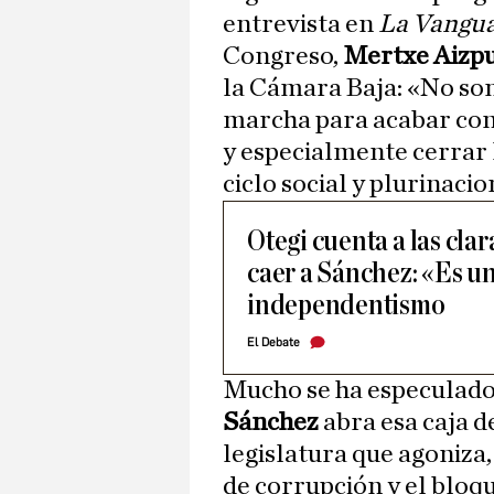
entrevista en
La Vangua
Congreso,
Mertxe Aizp
la Cámara Baja: «No som
marcha para acabar con 
y especialmente cerrar
ciclo social y plurinacio
Otegi cuenta a las cla
caer a Sánchez: «Es u
independentismo
El Debate
Mucho se ha especulado y
Sánchez
abra esa caja 
legislatura que agoniza
de corrupción y el bloq