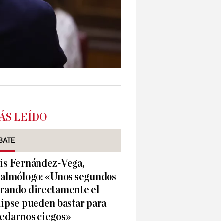
ÁS LEÍDO
BATE
is Fernández-Vega,
talmólogo: «Unos segundos
rando directamente el
lipse pueden bastar para
edarnos ciegos»