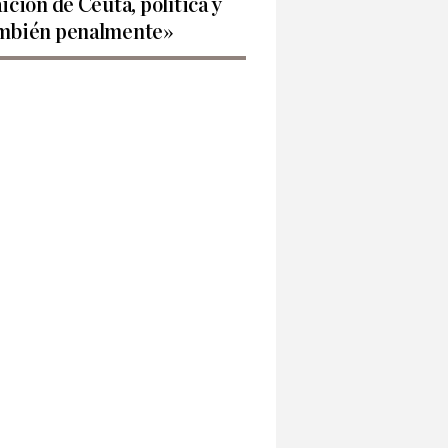
aición de Ceuta, política y
mbién penalmente»