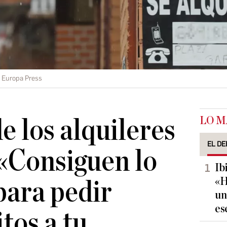
Europa Press
LO M
e los alquileres
EL DE
«Consiguen lo
Ib
«H
para pedir
un
es
tos a tu