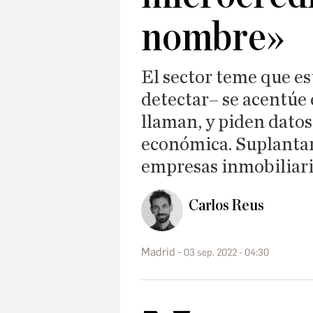
nombre»
El sector teme que es
detectar– se acentúe
llaman, y piden datos
económica. Suplantan
empresas inmobiliar
Carlos Reus
Madrid
03 sep. 2022 - 04:30