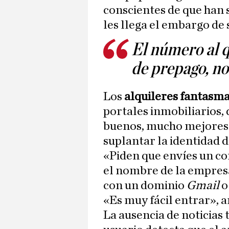
conscientes de que han s
les llega el embargo de
El número al q
de prepago, no
Los
alquileres fantasm
portales inmobiliarios,
buenos, mucho mejores q
suplantar la identidad 
«Piden que envíes un co
el nombre de la empresa
con un dominio
Gmail
«Es muy fácil entrar», 
La ausencia de noticias 