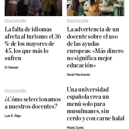
EDUCACIÓN
EDUCACIÓN
La falta de idiomas
La advertencia de un
afecta al turismo: el 36
docente sobre el uso
% de los mayores de
de las ayudas
45, los que más lo
europeas: «Más dinero
sufren
no significa mejor
educación»
El Debate
David Marchante
Una universidad
EDUCACIÓN
española crea un
¿Cómo seleccionamos
menú solo para
a nuestros docentes?
musulmanes, sin
Luis E. Íñigo
cerdo y con carne halal
María Curiel