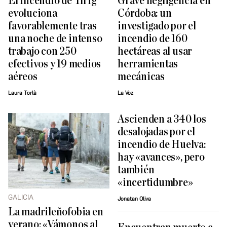
El incendio de Tírig
Grave negligencia en
evoluciona
Córdoba: un
favorablemente tras
investigado por el
una noche de intenso
incendio de 160
trabajo con 250
hectáreas al usar
efectivos y 19 medios
herramientas
aéreos
mecánicas
Laura Torlà
La Voz
Ascienden a 340 los
desalojadas por el
incendio de Huelva:
hay «avances», pero
también
«incertidumbre»
GALICIA
Jonatan Oliva
La madrileñofobia en
verano: «Vámonos al