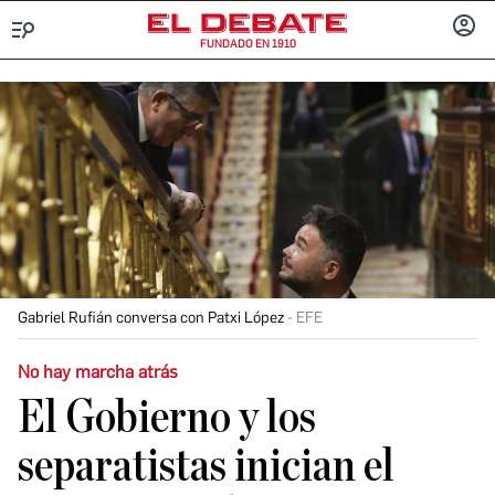
FUNDADO EN 1910
Menú
INICIA
SESIÓ
Gabriel Rufián conversa con Patxi López
EFE
No hay marcha atrás
El Gobierno y los
separatistas inician el