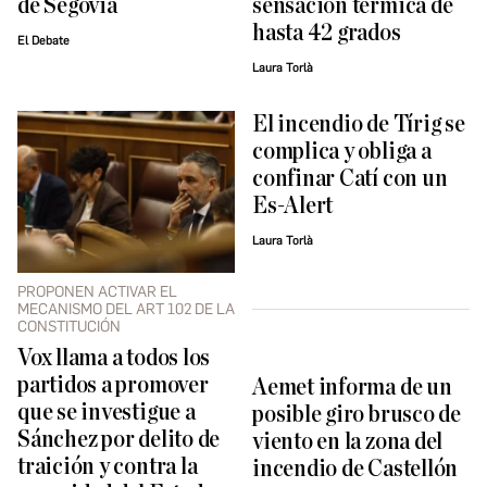
de Segovia
sensación térmica de
hasta 42 grados
El Debate
Laura Torlà
El incendio de Tírig se
complica y obliga a
confinar Catí con un
Es-Alert
Laura Torlà
PROPONEN ACTIVAR EL
MECANISMO DEL ART 102 DE LA
CONSTITUCIÓN
Vox llama a todos los
partidos a promover
Aemet informa de un
que se investigue a
posible giro brusco de
Sánchez por delito de
viento en la zona del
traición y contra la
incendio de Castellón