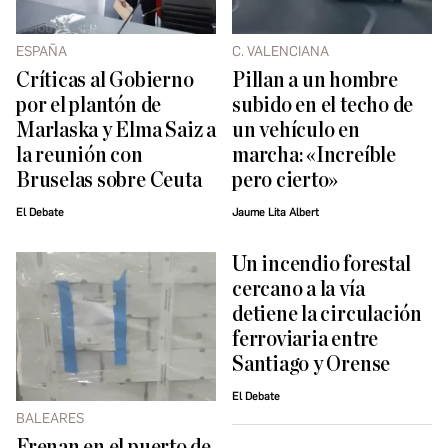
ESPAÑA
C. VALENCIANA
Críticas al Gobierno
Pillan a un hombre
por el plantón de
subido en el techo de
Marlaska y Elma Saiz a
un vehículo en
la reunión con
marcha: «Increíble
Bruselas sobre Ceuta
pero cierto»
El Debate
Jaume Lita Albert
Un incendio forestal
cercano a la vía
detiene la circulación
ferroviaria entre
Santiago y Orense
El Debate
BALEARES
Frenan en el puerto de