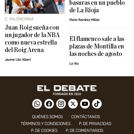
basuras en un pueblo
de La Rioja
C. VALENCIANA
Mario Ramírez Millán
Juan Roig sueña con
un jugador de la NBA
El flamenco sale a las
como nueva estrella
plazas de Montilla en
del Roig Arena
las noches de agosto
Jaume Lita Albert
La Voz
QUIÉNES SOMOS
CONTÁCTANOS
TÉRMINOS Y CONDICIONES
P. DE PRIVACIDAD
P. DE COOKIES
P. DE COMENTARIOS