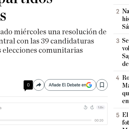
s
Na
hi
Sá
sado miércoles una resolución de
ntral con las 39 candidaturas
Se
vo
s elecciones comunitarias
Sa
de
Ro
Ma
0
Añade El Debate en
Compartir
Save
qu
en
El
fo