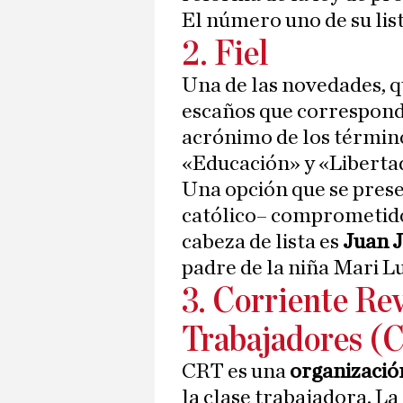
El número uno de su lis
2. Fiel
Una de las novedades, q
escaños que correspond
acrónimo de los término
«Educación» y «Liberta
Una opción que se pre
católico– comprometido 
cabeza de lista es
Juan J
padre de la niña Mari Lu
3. Corriente Rev
Trabajadores (
CRT es una
organización
la clase trabajadora. L