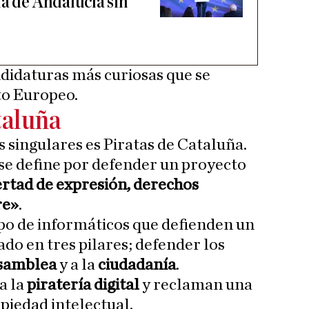
ía de Andalucía sin
ndidaturas más curiosas que se
to Europeo.
taluña
singulares es Piratas de Cataluña.
 se define por defender un proyecto
bertad de expresión, derechos
re»
.
po de informáticos que defienden un
do en tres pilares; defender los
samblea
y a la
ciudadanía
.
a la
piratería digital
y reclaman una
piedad intelectual.