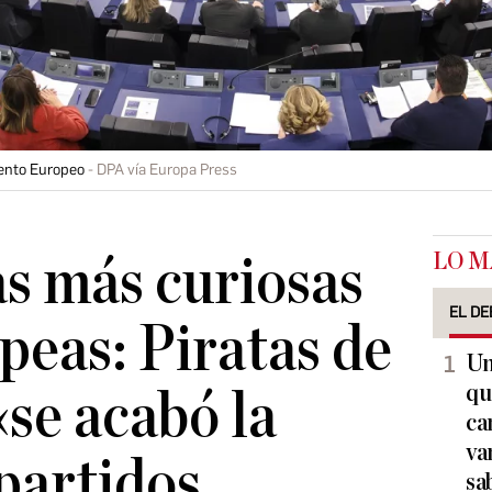
mento Europeo
DPA vía Europa Press
LO M
as más curiosas
EL DE
peas: Piratas de
Un
qu
«se acabó la
ca
va
 partidos
sa