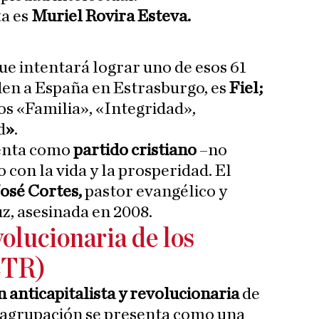
ta es
Muriel Rovira Esteva.
ue intentará lograr uno de esos 61
en a España en Estrasburgo, es
Fiel;
s «Familia», «Integridad»,
d
»
.
senta como
partido cristiano
–no
con la vida y la prosperidad. El
osé Cortes,
pastor evangélico y
z, asesinada en 2008.
olucionaria de los
CTR)
 anticapitalista y revolucionaria
de
a agrupación se presenta como una