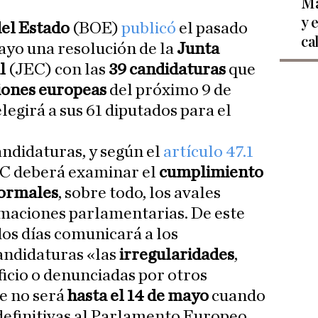
Ma
y 
del Estado
(BOE)
publicó
el pasado
ca
ayo una resolución de la
Junta
l
(JEC) con las
39 candidaturas
que
iones europeas
del próximo 9 de
elegirá a sus 61 diputados para el
andidaturas, y según el
artículo 47.1
JEC deberá examinar el
cumplimiento
formales
, sobre todo, los avales
rmaciones parlamentarias. De este
os días comunicará a los
andidaturas «las
irregularidades
,
ficio o denunciadas por otros
e no será
hasta el 14 de mayo
cuando
definitivas al Parlamento Europeo