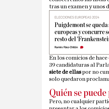
tras un examen y unos d
ELECCIONES EUROPEAS 2024
Puigdemont se queda s
europeas y concurre so
resto del 'Frankenstei
Ramiro Fdez-Chillón
En los comicios de hace
39 candidaturas al Par
siete de ellas
por no cum
solo quedaron proclamad
Quién se puede 
Pero, no cualquier parti
presentar a los comicio