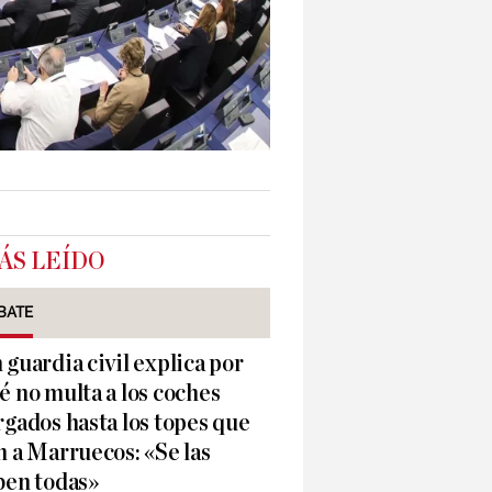
ÁS LEÍDO
BATE
 guardia civil explica por
é no multa a los coches
rgados hasta los topes que
n a Marruecos: «Se las
ben todas»