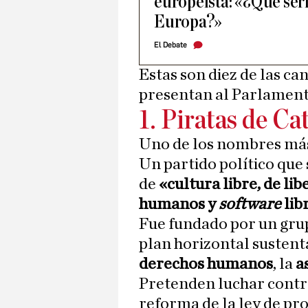
europeísta: «¿Qué ser
Europa?»
El Debate
Estas son diez de las ca
presentan al Parlamen
1. Piratas de Ca
Uno de los nombres más 
Un partido político que
de
«cultura libre, de li
humanos y
software
lib
Fue fundado por un gru
plan horizontal sustenta
derechos humanos
, la
a
Pretenden luchar contr
reforma de la ley de pro