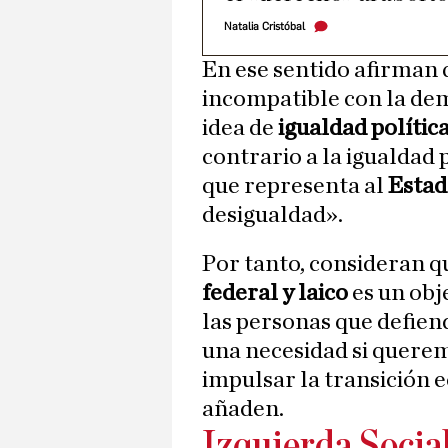
Natalia Cristóbal
En ese sentido afirman
incompatible con la dem
idea de
igualdad polític
contrario a la igualdad p
que representa al
Estad
desigualdad».
Por tanto, consideran q
federal y laico
es un obj
las personas que defie
una necesidad si quere
impulsar la transición e
añaden.
Izquierda Social