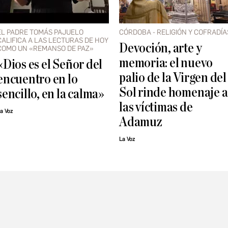
EL PADRE TOMÁS PAJUELO
CÓRDOBA - RELIGIÓN Y COFRADÍA
CALIFICA A LAS LECTURAS DE HOY
Devoción, arte y
COMO UN «REMANSO DE PAZ»
memoria: el nuevo
«Dios es el Señor del
palio de la Virgen del
encuentro en lo
Sol rinde homenaje a
sencillo, en la calma»
las víctimas de
a Voz
Adamuz
La Voz