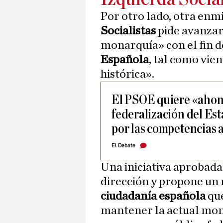
Por otro lado, otra en
Socialistas
pide avanzar 
monarquía» con el fin d
Española
, tal como vi
histórica».
El PSOE quiere «ahon
federalización del Es
por las competencias
El Debate
Una iniciativa aprobad
dirección y propone un 
ciudadanía española
qué
mantener la actual mon