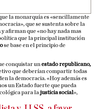
 que la monarquía es «sencillamente
ocracia», que se sustenta sobre la
a
y afirman que «no hay nada mas
olítica que la principal institución
o
se base en el principio de
ue conquistar un
estado republicano,
etivo que deberían compartir todas
nden la democracia. «Hoy además es
mos un Estado fuerte que pueda
cológica para la
justicia social
»,
ista y JJ.SS. a favor