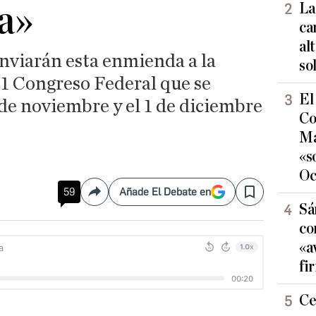
a»
La
ca
al
enviarán esta enmienda a la
so
1 Congreso Federal que se
El
 de noviembre y el 1 de diciembre
Co
Ma
«s
Oc
59
Añade El Debate en
Compartir
Save
Sá
co
«a
fi
Ce