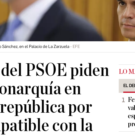
o Sánchez, en el Palacio de La Zarzuela
EFE
 del PSOE piden
LO M
monarquía en
EL DE
Fe
 república por
va
es
patible con la
pr