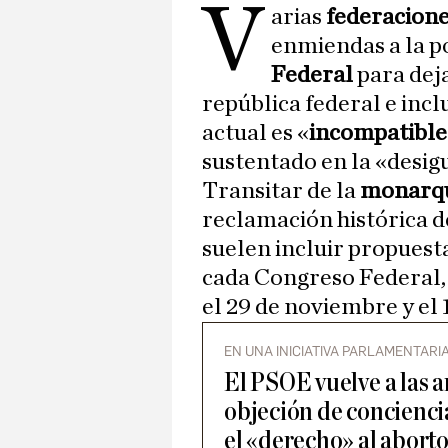
V
arias
federacion
enmiendas a la 
Federal
para dej
república federal e incl
actual es «
incompatible
sustentado en la «desig
Transitar de la
monarq
reclamación histórica d
suelen incluir propuesta
cada Congreso Federal,
el 29 de noviembre y el 
EN UNA INICIATIVA PARLAMENTARI
El PSOE vuelve a las 
objeción de concienci
el «derecho» al abort