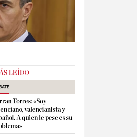
ÁS LEÍDO
BATE
rran Torres: «Soy
lenciano, valencianista y
pañol. A quien le pese es su
oblema»