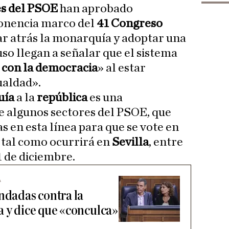
es del PSOE
han aprobado
ponencia marco del
41 Congreso
ar atrás la monarquía y adoptar una
uso llegan a señalar que el sistema
 con la democracia
» al estar
ualdad».
uía
a la
república
es una
e algunos sectores del PSOE, que
s en esta línea para que se vote en
 tal como ocurrirá en
Sevilla
, entre
1 de diciembre.
A
andadas contra la
a y dice que «conculca»
o