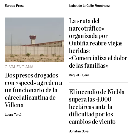
Europa Press
Isabel de la Calle Fernández
La «ruta del
narcotráfico»
organizada por
Oubiña reabre viejas
heridas:
«Comercializa el dolor
de las familias»
C. VALENCIANA
Dos presos drogados
Raquel Tejero
con «speed» agreden a
un funcionario de la
El incendio de Niebla
cárcel alicantina de
supera las 4.000
Villena
hectáreas ante la
dificultad por los
Laura Torlà
cambios de viento
Jonatan Oliva