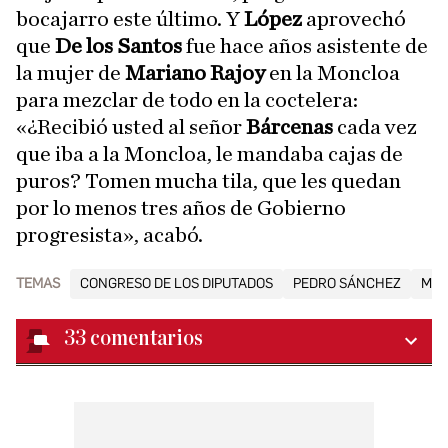
bocajarro este último. Y
López
aprovechó
que
De los Santos
fue hace años asistente de
la mujer de
Mariano Rajoy
en la Moncloa
para mezclar de todo en la coctelera:
«¿Recibió usted al señor
Bárcenas
cada vez
que iba a la Moncloa, le mandaba cajas de
puros? Tomen mucha tila, que les quedan
por lo menos tres años de Gobierno
progresista», acabó.
TEMAS
CONGRESO DE LOS DIPUTADOS
PEDRO SÁNCHEZ
MAR
33
comentarios