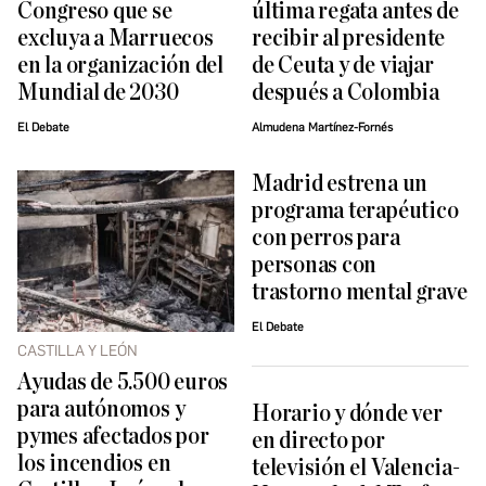
Congreso que se
última regata antes de
excluya a Marruecos
recibir al presidente
en la organización del
de Ceuta y de viajar
Mundial de 2030
después a Colombia
El Debate
Almudena Martínez-Fornés
Madrid estrena un
programa terapéutico
con perros para
personas con
trastorno mental grave
El Debate
CASTILLA Y LEÓN
Ayudas de 5.500 euros
para autónomos y
Horario y dónde ver
pymes afectados por
en directo por
los incendios en
televisión el Valencia-