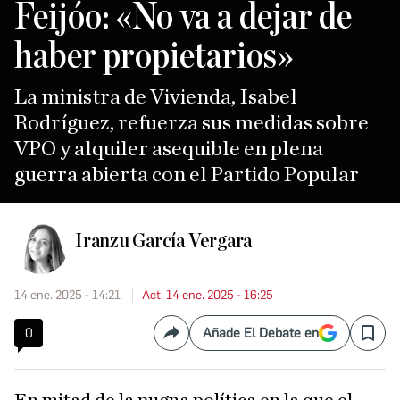
Feijóo: «No va a dejar de
haber propietarios»
La ministra de Vivienda, Isabel
Rodríguez, refuerza sus medidas sobre
VPO y alquiler asequible en plena
guerra abierta con el Partido Popular
Iranzu García Vergara
14 ene. 2025 - 14:21
Act. 14 ene. 2025 - 16:25
0
Añade El Debate en
Compartir
Save
En mitad de la pugna política en la que el