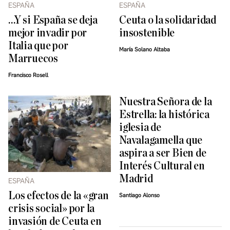
ESPAÑA
ESPAÑA
…Y si España se deja
Ceuta o la solidaridad
mejor invadir por
insostenible
Italia que por
María Solano Altaba
Marruecos
Francisco Rosell
Nuestra Señora de la
Estrella: la histórica
iglesia de
Navalagamella que
aspira a ser Bien de
Interés Cultural en
Madrid
ESPAÑA
Los efectos de la «gran
Santiago Alonso
crisis social» por la
invasión de Ceuta en