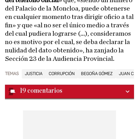
del teléfono oficial
» que, «siendo un número
del Palacio de la Moncloa, puede obtenerse
en cualquier momento tras dirigir oficio a tal
fin» y que «al no ser el único medio a través
del cual pudiera lograrse (...), consideramos
no es motivo por el cual, se deba declarar la
nulidad del dato obtenido», ha zanjado la
Sección 23 de la Audiencia Provincial.
TEMAS
JUSTICIA
CORRUPCIÓN
BEGOÑA GÓMEZ
JUAN CAR
19
comentarios