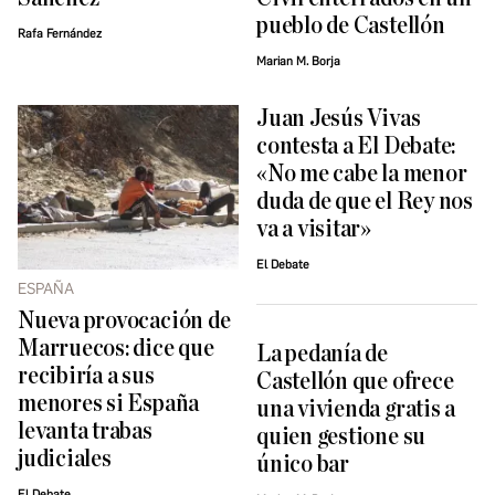
pueblo de Castellón
Rafa Fernández
Marian M. Borja
Juan Jesús Vivas
contesta a El Debate:
«No me cabe la menor
duda de que el Rey nos
va a visitar»
El Debate
ESPAÑA
Nueva provocación de
Marruecos: dice que
La pedanía de
recibiría a sus
Castellón que ofrece
menores si España
una vivienda gratis a
levanta trabas
quien gestione su
judiciales
único bar
El Debate