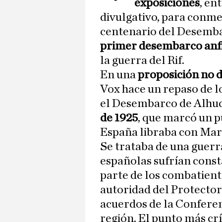
exposiciones
, en
divulgativo, para con
centenario del Desemba
primer desembarco anf
la guerra del Rif.
En una
proposición no d
Vox hace un repaso de l
el Desembarco de Alhuc
de 1925
, que marcó un p
España libraba con Marr
Se trataba de una guerr
españolas sufrían cons
parte de los combatient
autoridad del Protector
acuerdos de la Conferenc
región. El punto más crí