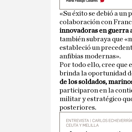
María Fidalgo Casares
«Su éxito se debió a un
colaboración con Franci
innovadoras en guerra a
también subraya que «m
estableció un precedente
anfibias modernas».
Por todo ello, cree que
brinda la oportunidad 
de los soldados, marino
participaron en la conti
militar y estratégico q
posteriores.
ENTREVISTA | CARLOS ECHEVERRÍA
CEUTA Y MELILLA