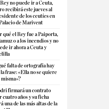
 Rey no puede ir a Ceuta,
ro recibirá este jueves al
esidente de los ceutíes en
 Palacio de Marivent
r qué el Rey fue a Paiporta,
amuz o a los incendios y no
ede ir ahora a Ceuta y
lilla
ué falta de ortografía hay
 la frase: «Ella no se quiere
í misma»?
dri firmará un contrato
r cuatro años y su ficha
rá una de las más altas de la