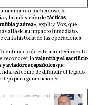
 planeamiento meticuloso, la
a y la aplicación de
tácticas
nfibia y aérea
», explica Vox, que
ás allá de su impacto inmediato,
 en la historia de las operaciones
 el centenario de este acontecimiento
de reconocer la
valentía y el sacrificio
s y aviadores españoles
que
enda, así como de difundir el legado
ue dejó para generaciones
, DIRECTOR DEL OBSERVATORIO DE