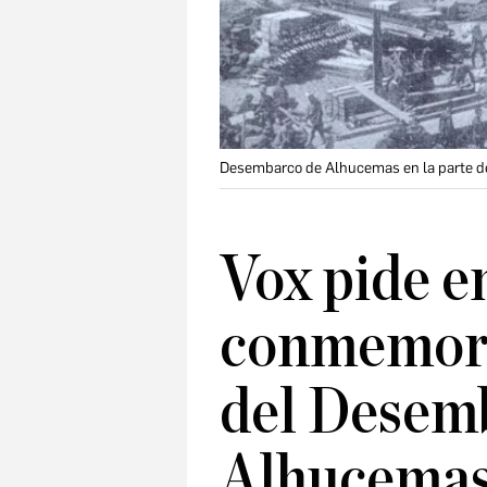
Desembarco de Alhucemas en la parte de
Vox pide e
conmemora
del Desem
Alhucema