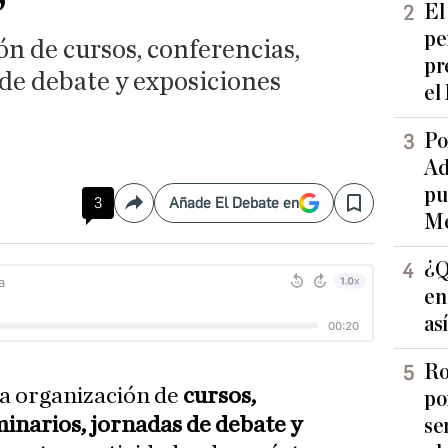
El
pe
ón de cursos, conferencias,
pr
de debate y exposiciones
el
Po
Ad
pu
3
Añade El Debate en
Compartir
Save
Me
¿Q
en
as
Ro
la organización de
cursos,
po
minarios, jornadas de debate y
se