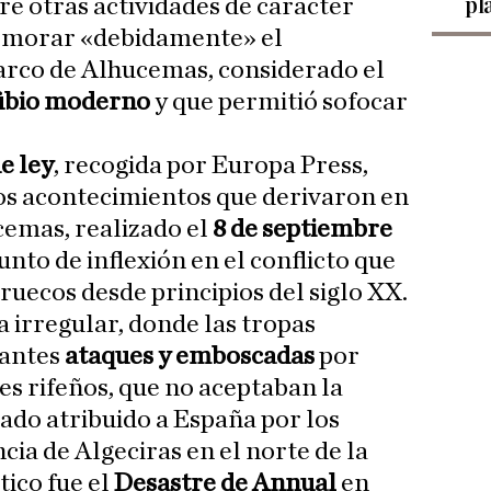
pl
tre otras actividades de carácter
memorar «debidamente» el
rco de Alhucemas, considerado el
ibio moderno
y que permitió sofocar
e ley
, recogida por Europa Press,
os acontecimientos que derivaron en
emas, realizado el
8 de septiembre
unto de inflexión en el conflicto que
uecos desde principios del siglo XX.
a irregular, donde las tropas
tantes
ataques y emboscadas
por
es rifeños, que no aceptaban la
ado atribuido a España por los
ia de Algeciras en el norte de la
tico fue el
Desastre de Annual
en