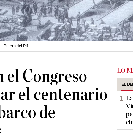
l Guerra del Rif
LO M
n el Congreso
EL DE
r el centenario
La
Vi
barco de
pe
cl
s